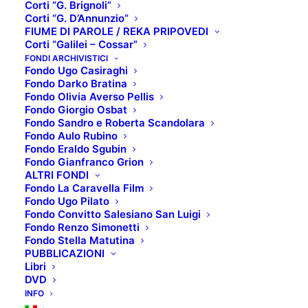
Corti “G. Brignoli”
Corti “G. D’Annunzio”
FIUME DI PAROLE / REKA PRIPOVEDI
Corti “Galilei – Cossar”
TOP 5: OGNI POPOLO
FONDI ARCHIVISTICI
Fondo Ugo Casiraghi
Fondo Darko Bratina
HA LA SUA CANZONE
Fondo Olivia Averso Pellis
Fondo Giorgio Osbat
Fondo Sandro e Roberta Scandolara
Fondo Aulo Rubino
SCHEDA TECNICA:
Fondo Eraldo Sgubin
Fondo Gianfranco Grion
Titolo originale
: Des hommes et des
ALTRI FONDI
dieux
Fondo La Caravella Film
Fondo Ugo Pilato
Regista
: Xavier Beauvois
Fondo Convitto Salesiano San Luigi
Interpreti
: Lambert Wilson, Michael
Fondo Renzo Simonetti
Fondo Stella Matutina
Lonsdale, Olivier Rabourdin
PUBBLICAZIONI
Libri
Anno di produzione
: 2010
DVD
Paese di produzione
: Francia
INFO