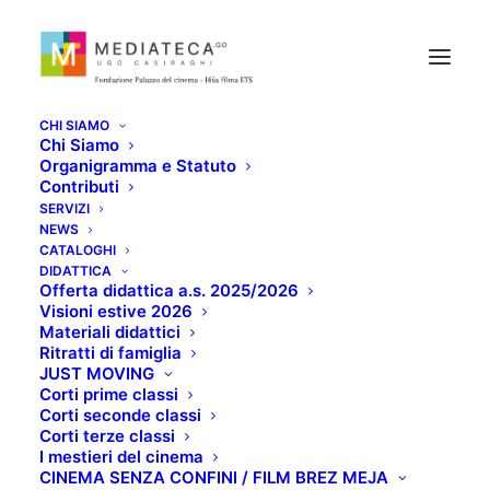
CHI SIAMO
Chi Siamo
Organigramma e Statuto
Contributi
SERVIZI
NEWS
CATALOGHI
UOMINI DI DIO
DIDATTICA
Offerta didattica a.s. 2025/2026
Visioni estive 2026
Materiali didattici
GIUGNO 29, 2022
Ritratti di famiglia
JUST MOVING
Corti prime classi
Corti seconde classi
Corti terze classi
I mestieri del cinema
CINEMA SENZA CONFINI / FILM BREZ MEJA