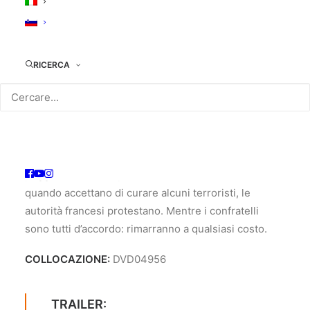
Genere
: Drammatico, storico
TRAMA:
RICERCA
Otto monaci cistercensi francesi vivono
serenamente in mezzo alla popolazione musulmana.
Vicini agli abitanti del villaggio, partecipano
attivamente alla vita della comunità. Quando un
gruppo di lavoratori stranieri viene massacrato, il
panico si diffonde nella regione e la situazione
peggiora. I monaci provano ad andare avanti ma
quando accettano di curare alcuni terroristi, le
autorità francesi protestano. Mentre i confratelli
sono tutti d’accordo: rimarranno a qualsiasi costo.
COLLOCAZIONE:
DVD04956
TRAILER: