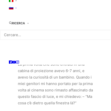
Dopo le scuole dell’obbligo si diploma
all’Istituto Professionale di Elettronica a
Monfalcone.
RICERCA
Racconta di sé: «Dopo i 18 anni ho
cominciato subito a lavorare come
dipendente, e la sera andavo a fare
l’operatore cinematografico. Però la mia
storia, quella col cinema, comincia molto
prima.
La prima volta che sono entrato in una
cabina di proiezione avevo 6-7 anni, e
avevo la curiosità di un bambino. Quando i
miei genitori mi hanno portato per la prima
volta al cinema sono rimasto affascinato da
questo fascio di luce, e mi chiedevo: – “Ma
cosa c’è dietro quella finestra là?”