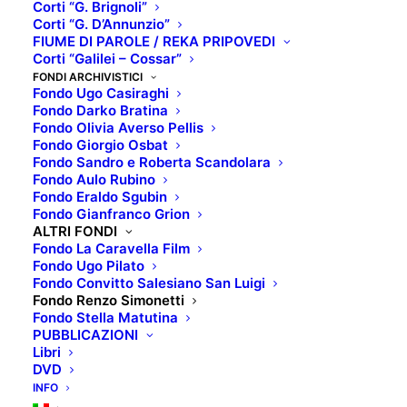
Corti “G. Brignoli”
Corti “G. D’Annunzio”
FIUME DI PAROLE / REKA PRIPOVEDI
Proiezionista prima e collezionista poi,
Corti “Galilei – Cossar”
Renzo Simonetti ha deciso di conferire a
FONDI ARCHIVISTICI
Mediateca.GO “Ugo Casiraghi” la sua
Fondo Ugo Casiraghi
Fondo Darko Bratina
collezione di manifesti cinematografici
Fondo Olivia Averso Pellis
recuperati durante la sua intera vita.
Fondo Giorgio Osbat
I manifesti, di varie dimensioni, illustrano
Fondo Sandro e Roberta Scandolara
Fondo Aulo Rubino
alcuni dei film più famosi della storia del
Fondo Eraldo Sgubin
cinema come Via col vento, Il ponte sul
Fondo Gianfranco Grion
ALTRI FONDI
fiume Kwai, Ben Hur, Il gattopardo e
Fondo La Caravella Film
Arancia meccanica.
Fondo Ugo Pilato
Fondo Convitto Salesiano San Luigi
RENZO SIMONETTI – Biografia
Fondo Renzo Simonetti
Fondo Stella Matutina
“Ero come il bambino di Nuovo Cinema
PUBBLICAZIONI
Paradiso”
Libri
DVD
Renzo Simonetti nasce a Turriaco il 14
INFO
aprile 1952.