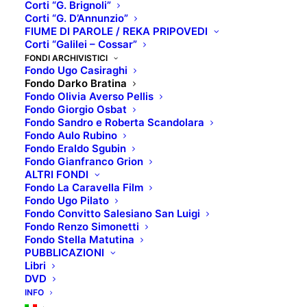
Corti “G. Brignoli”
Corti “G. D’Annunzio”
FIUME DI PAROLE / REKA PRIPOVEDI
All’Associazione Palazzo del Cinema – Hiša
Corti “Galilei – Cossar”
filma è stato donato un considerevole
FONDI ARCHIVISTICI
numero di volumi e riviste appartenuti a
Fondo Ugo Casiraghi
Fondo Darko Bratina
Darko Bratina, critico cinematografico e
Fondo Olivia Averso Pellis
professore di sociologia alla Facoltà di
Fondo Giorgio Osbat
Scienze politiche dell’Università degli
Fondo Sandro e Roberta Scandolara
Fondo Aulo Rubino
Studi di Trieste.
Fondo Eraldo Sgubin
Fondo Gianfranco Grion
Nato a Gorizia nel 1942, Bratina, sin da
ALTRI FONDI
Fondo La Caravella Film
ragazzo, si dedicò a una delle sue passioni
Fondo Ugo Pilato
più grandi: il cinema.
Fondo Convitto Salesiano San Luigi
Fondo Renzo Simonetti
Durante il periodo universitario collaborò
Fondo Stella Matutina
PUBBLICAZIONI
con vari cineforum, divenne
Libri
corrispondente del quotidiano “L’Adige”
DVD
dalla Mostra Internazionale d’Arte
INFO
Cinematografica di Venezia e,