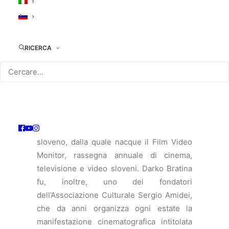
successivamente, membro del direttivo
della Federazione italiana Cineforum e
collaboratore della rivista cinematografica
RICERCA
“Cineforum”.
Nel 1977, a Gorizia, fondò il circolo
cinematografico Kinoatelje. Bratina
promosse la conoscenza della
cinematografia slovena, organizzando la
prima retrospettiva in assoluto del cinema
sloveno, dalla quale nacque il Film Video
Monitor, rassegna annuale di cinema,
televisione e video sloveni. Darko Bratina
fu, inoltre, uno dei fondatori
dell’Associazione Culturale Sergio Amidei,
che da anni organizza ogni estate la
manifestazione cinematografica intitolata