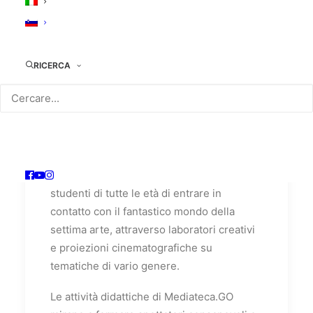
cinematografico
Educazione al
linguaggio
RICERCA
cinematografico
L'educazione alla cultura cinematografica è
una delle principali mission della
Mediateca che offre la possibilità agli
studenti di tutte le età di entrare in
contatto con il fantastico mondo della
settima arte, attraverso laboratori creativi
e proiezioni cinematografiche su
tematiche di vario genere.
Le attività didattiche di Mediateca.GO