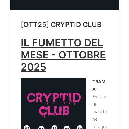
[OTT25] CRYPTID CLUB
IL FUMETTO DEL
MESE - OTTOBRE
2025
TRAM
A:
Evitate
le
macchi
ne
fotogra