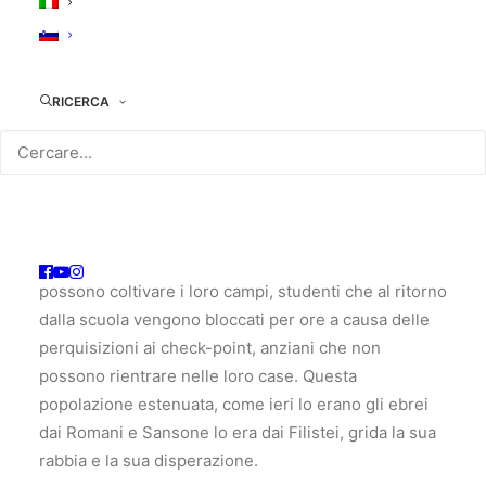
TRAMA:
Il mito di Sansone e Massada insegna ai giovani
israeliani che la morte è meglio della dominazione.
Oggi i giovani palestinesi combattono, attraverso
RICERCA
l’Intifada, contro le quotidiane umiliazioni e violenze
dell’occupazione dell’esercito israeliano. Il
documentario descrive la crisi tra Israele e Palestina,
attraverso gli occhi dei Palestinesi costretti a subire
ogni giorno controlli e ispezioni dell’esercito
israeliano. Le conseguenze: contadini che non
possono coltivare i loro campi, studenti che al ritorno
dalla scuola vengono bloccati per ore a causa delle
perquisizioni ai check-point, anziani che non
possono rientrare nelle loro case. Questa
popolazione estenuata, come ieri lo erano gli ebrei
dai Romani e Sansone lo era dai Filistei, grida la sua
rabbia e la sua disperazione.