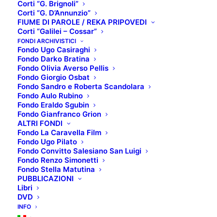
Corti “G. Brignoli”
Corti “G. D’Annunzio”
FIUME DI PAROLE / REKA PRIPOVEDI
Corti “Galilei – Cossar”
TOP 5: OGNI POPOLO
FONDI ARCHIVISTICI
Fondo Ugo Casiraghi
Fondo Darko Bratina
HA LA SUA CANZONE
Fondo Olivia Averso Pellis
Fondo Giorgio Osbat
Fondo Sandro e Roberta Scandolara
Fondo Aulo Rubino
SCHEDA TECNICA:
Fondo Eraldo Sgubin
Fondo Gianfranco Grion
Titolo originale
: Nekam Achat Mishtey
ALTRI FONDI
Eynay
Fondo La Caravella Film
Fondo Ugo Pilato
Regista
: Avi Mograbi
Fondo Convitto Salesiano San Luigi
Anno di produzione
: 2005
Fondo Renzo Simonetti
Fondo Stella Matutina
Paese di produzione
: Francia, Israele
PUBBLICAZIONI
Libri
Genere
: Documentario
DVD
INFO