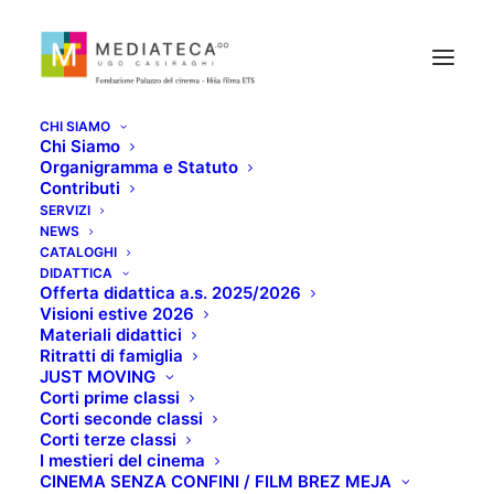
CHI SIAMO
Chi Siamo
Organigramma e Statuto
Contributi
SERVIZI
NEWS
PER UNO SOLO DEI
CATALOGHI
DIDATTICA
Offerta didattica a.s. 2025/2026
MIEI DUE OCCHI
Visioni estive 2026
Materiali didattici
Ritratti di famiglia
GIUGNO 29, 2022
JUST MOVING
Corti prime classi
Corti seconde classi
Corti terze classi
I mestieri del cinema
CINEMA SENZA CONFINI / FILM BREZ MEJA