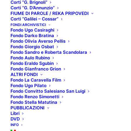
Corti “G. Brignoli”
Corti “G. D’Annunzio”
FIUME DI PAROLE / REKA PRIPOVEDI
Corti “Galilei – Cossar”
Cerimonia di consegna del
FONDI ARCHIVISTICI
Fondo Ugo Casiraghi
Premio Opera d’Autore
Fondo Darko Bratina
Fondo Olivia Averso Pellis
“Sergio Amidei” 2021 al
Fondo Giorgio Osbat
Fondo Sandro e Roberta Scandolara
regista e scrittore Pupi
Fondo Aulo Rubino
Avati e presentazione del
Fondo Eraldo Sgubin
Fondo Gianfranco Grion
suo nuovo romanzo “L’alta
ALTRI FONDI
Fondo La Caravella Film
fantasia”
Fondo Ugo Pilato
Fondo Convitto Salesiano San Luigi
Fondo Renzo Simonetti
Il
Fondo Stella Matutina
Premio
PUBBLICAZIONI
Libri
Sergio
DVD
Amidei
INFO
ritorna