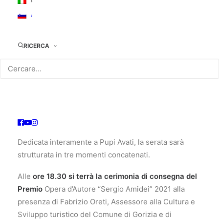
il
25
RICERCA
febbraio 2022 alle ore 18.30 al Kinemax di Gorizia
con l’attesa cerimonia di consegna di uno dei più
prestigiosi e ambiti riconoscimenti della
manifestazione goriziana: il
Premio Opera d’Autore
“Sergio Amidei” 2021 al regista e scrittore Pupi
Avati
.
Dedicata interamente a Pupi Avati, la serata sarà
strutturata in tre momenti concatenati.
Alle
ore 18.30 si terrà la cerimonia di consegna del
Premio
Opera d’Autore “Sergio Amidei” 2021 alla
presenza di Fabrizio Oreti, Assessore alla Cultura e
Sviluppo turistico del Comune di Gorizia e di