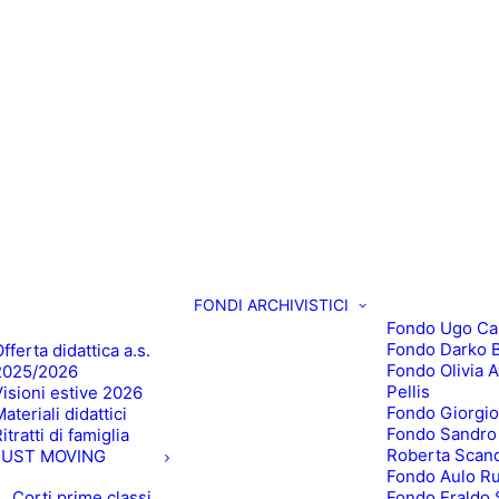
FONDI ARCHIVISTICI
Fondo Ugo Ca
Fondo Darko B
fferta didattica a.s.
Fondo Olivia 
2025/2026
Pellis
Visioni estive 2026
Fondo Giorgio
ateriali didattici
Fondo Sandro
itratti di famiglia
Roberta Scan
JUST MOVING
Fondo Aulo R
Corti prime classi
Fondo Eraldo 