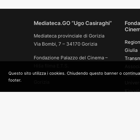
Mediateca.GO “Ugo Casiraghi”
Fonda
Cinema
Mediateca provinciale di Gorizia
Region
Via Bombi, 7 – 34170 Gorizia
Giulia
Fondazione Palazzo del Cinema –
Transm
Hiša filma E.T.S.
Associ
Questo sito utilizza i cookies. Chiudendo questo banner o continuando 
Piazza della Vittoria, 41 – 34170
Amidei
footer.
Gorizia
Univers
Kinoate
tel +39 0481 534604
Transm
info@mediateca.go.it
Arch pr
p.i. 01124990316
Comune
c.f. 91029820312
AGIS U
Triven