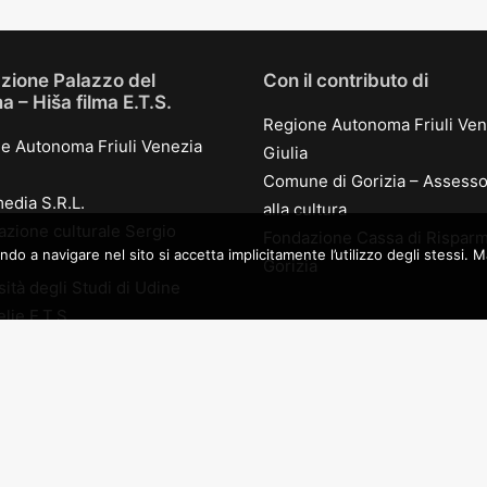
zione Palazzo del
Con il contributo di
 – Hiša filma E.T.S.
Regione Autonoma Friuli Ven
e Autonoma Friuli Venezia
Giulia
Comune di Gorizia – Assesso
edia S.R.L.
alla cultura
azione culturale Sergio
Fondazione Cassa di Risparm
a navigare nel sito si accetta implicitamente l’utilizzo degli stessi. Mag
Gorizia
ità degli Studi di Udine
lje E.T.S.
Partner
edia production S.r.l.
oduction s.r.l.
Kinemax
 di Gorizia
KB 1909
nione Interregionale
eta