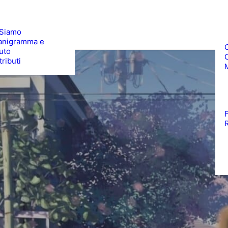
 Siamo
anigramma e
uto
ributi