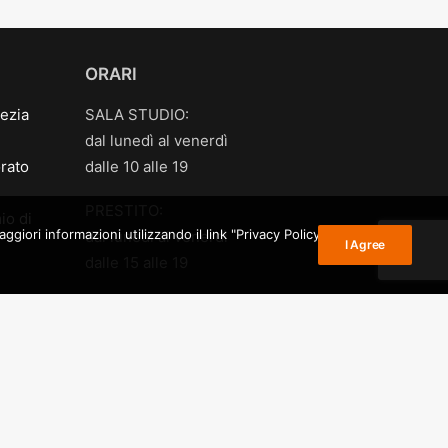
ORARI
ezia
SALA STUDIO:
dal lunedì al venerdì
rato
dalle 10 alle 19
PRESTITO:
io di
giori informazioni utilizzando il link "Privacy Policy" nel
dal lunedì al venerdì
I Agree
dalle 15 alle 19