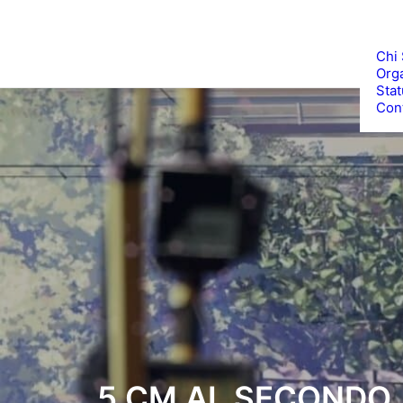
Chi
Org
Stat
Cont
5 CM AL SECONDO