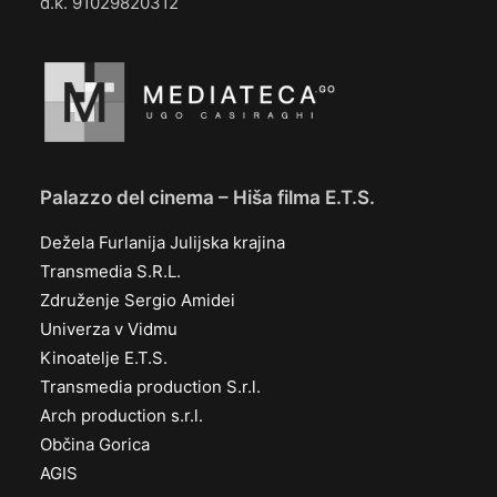
d.k. 91029820312
Palazzo del cinema – Hiša filma E.T.S.
Dežela Furlanija Julijska krajina
Transmedia S.R.L.
Združenje Sergio Amidei
Univerza v Vidmu
Kinoatelje E.T.S.
Transmedia production S.r.l.
Arch production s.r.l.
Občina Gorica
AGIS