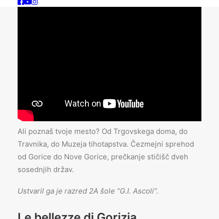
Ali poznaš tvoje mesto? Od Trgovskega doma, do
Travnika, do Muzeja tihotapstva. Čezmejni sprehod
od Gorice do Nove Gorice, prečkanje stičišč dveh
sosednjih držav.
Ustvaril ga je razred 2A šole “G.I. Ascoli”.
Le bellezze di Gorizia