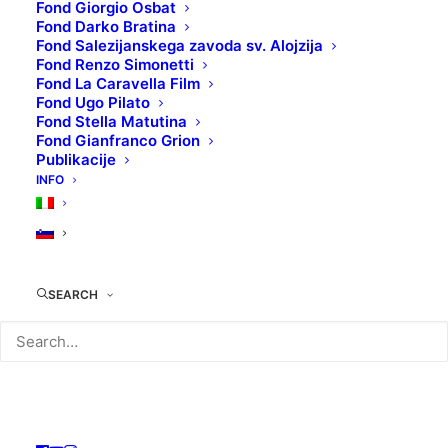
Fond Giorgio Osbat
Fond Darko Bratina
Fond Salezijanskega zavoda sv. Alojzija
Fond Renzo Simonetti
Fond La Caravella Film
Fond Ugo Pilato
Fond Stella Matutina
Fond Gianfranco Grion
KRATKI FILMI DRUGIH
Publikacije
RAZREDOV ŠOLE "G.I. ASCOLI"
INFO
SEARCH
Una passeggiata per Gorizia