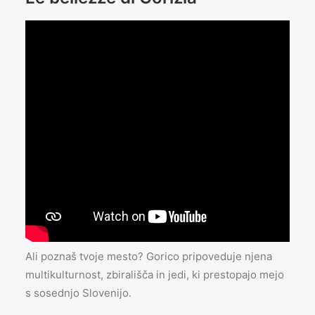
Ali poznaš tvoje mesto? Gorico pripoveduje njena
multikulturnost, zbirališča in jedi, ki prestopajo mejo
s sosednjo Slovenijo.