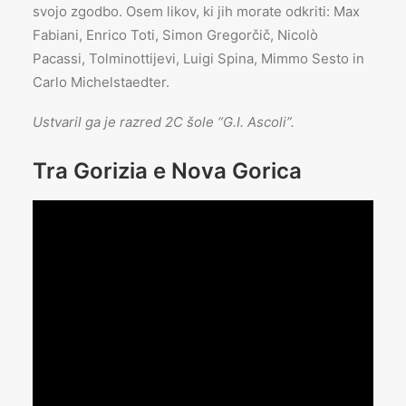
svojo zgodbo. Osem likov, ki jih morate odkriti: Max
Fabiani, Enrico Toti, Simon Gregorčič, Nicolò
Pacassi, Tolminottijevi, Luigi Spina, Mimmo Sesto in
Carlo Michelstaedter.
Ustvaril ga je razred 2C šole “G.I. Ascoli”.
Tra Gorizia e Nova Gorica