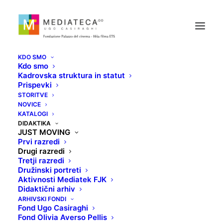
KDO SMO
Kdo smo
Kadrovska struktura in statut
Prispevki
STORITVE
NOVICE
KATALOGI
DIDAKTIKA
JUST MOVING
Prvi razredi
Drugi razredi
Drugi razredi
Tretji razredi
Družinski portreti
Aktivnosti Mediatek FJK
Didaktični arhiv
ARHIVSKI FONDI
Fond Ugo Casiraghi
Fond Olivia Averso Pellis