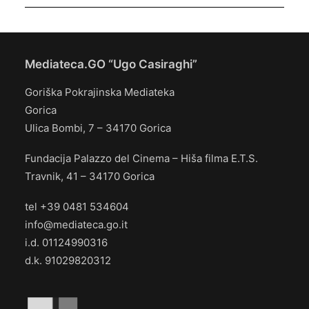
Mediateca.GO “Ugo Casiraghi”
Goriška Pokrajinska Mediateka
Gorica
Ulica Bombi, 7 – 34170 Gorica
Fundacija Palazzo del Cinema – Hiša filma E.T.S.
Travnik, 41 – 34170 Gorica
tel +39 0481 534604
info@mediateca.go.it
i.d. 01124990316
d.k. 91029820312