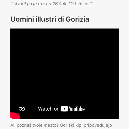
Ustvaril ga je razred 2B šole “G.I. Ascoli”.
Uomini illustri di Gorizia
Ali poznaš tvoje mesto? Goriški kipi pripovedujejo