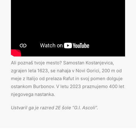
Ali poznaš tvoje mesto? Samostan Kostanjevica,
zgrajen leta 1623, se nahaja v Novi Gorici, 200 m od
meje z Italijo od prelaza Rafut in svoj pomen dolguje
ostankom Burbonov. V letu 2023 praznujemo 400 let
njegovega nastanka.
Ustvaril ga je razred 2E šole “G.I. Ascoli”.