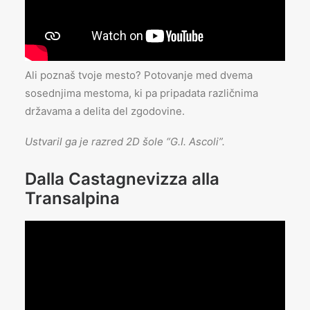
Ali poznaš tvoje mesto? Potovanje med dvema
sosednjima mestoma, ki pa pripadata različnima
državama a delita del zgodovine.
Ustvaril ga je razred 2D šole “G.I. Ascoli”.
Dalla Castagnevizza alla
Transalpina