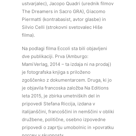
ustvarjalec), Jacopo Quadri (urednik filmov
The Dreamers in Sacro GRA), Giacomo
Piermatti (kontrabasist, avtor glasbe) in
Silvio Celli (strokovni svetovalec Hiše
filma).
Na podlagi filma Eccoli sta bili objavljeni
dve publikaciji. Prva (Amburgo:
MamiVerlag, 2014 – ta izdaja ni na prodaj)
je fotografska knjiga s priloženo
zgoščenko z dokumentarcem. Druga, ki jo
je objavila francoska založba Na Editions
leta 2015, je zbirka umetniških del in
pripovedi Stefana Riccija, izdana v
italijanščini, francoščini in nemščini v obliki
družbene, politične, osebno izpovedne
pripovedi o zaprtju umobolnic in »povratku
norcev v skupnost«.