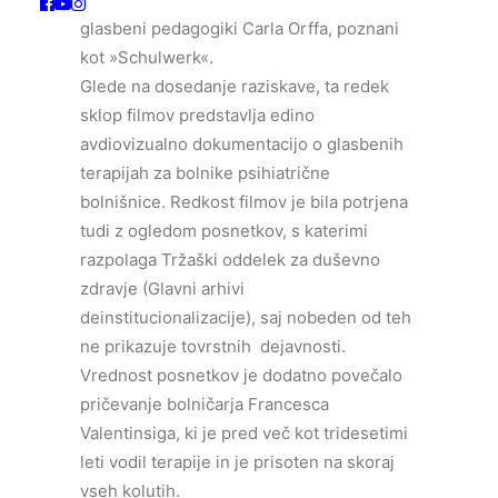
glasbeni pedagogiki Carla Orffa, poznani
kot »Schulwerk«.
Glede na dosedanje raziskave, ta redek
sklop filmov predstavlja edino
avdiovizualno dokumentacijo o glasbenih
terapijah za bolnike psihiatrične
bolnišnice. Redkost filmov je bila potrjena
tudi z ogledom posnetkov, s katerimi
razpolaga Tržaški oddelek za duševno
zdravje (Glavni arhivi
deinstitucionalizacije), saj nobeden od teh
ne prikazuje tovrstnih dejavnosti.
Vrednost posnetkov je dodatno povečalo
pričevanje bolničarja Francesca
Valentinsiga, ki je pred več kot tridesetimi
leti vodil terapije in je prisoten na skoraj
vseh kolutih.