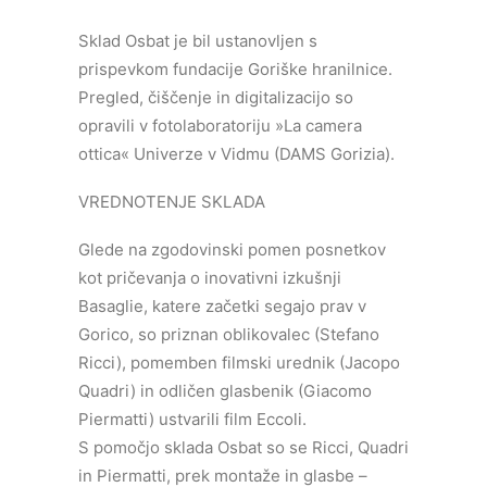
Sklad Osbat je bil ustanovljen s
prispevkom fundacije Goriške hranilnice.
Pregled, čiščenje in digitalizacijo so
opravili v fotolaboratoriju »La camera
ottica« Univerze v Vidmu (DAMS Gorizia).
VREDNOTENJE SKLADA
Glede na zgodovinski pomen posnetkov
kot pričevanja o inovativni izkušnji
Basaglie, katere začetki segajo prav v
Gorico, so priznan oblikovalec (Stefano
Ricci), pomemben filmski urednik (Jacopo
Quadri) in odličen glasbenik (Giacomo
Piermatti) ustvarili film Eccoli.
S pomočjo sklada Osbat so se Ricci, Quadri
in Piermatti, prek montaže in glasbe –