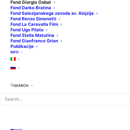
Fond Giorgio Osbat
Fond Darko Bratina
Fond Salezijanskega zavoda sv. Alojzija
Leta 2010 je združenje Hiša filma prejelo
Fond Renzo Simonetti
od dedičev Giorgia Osbata, soustanovitelja
Fond La Caravella Film
in vodilnega predstavnika goriškega
Fond Ugo Pilato
Fond Stella Matutina
kinokluba Cineclub Gorizia (1951-1967) 16-
Fond Gianfranco Grion
mm črno-bele, večinoma neme filme.
Publikacije
14 od teh posnetkov je ljubitelj filmov že
INFO
predvajal v drugi polovici 60. let, verjetno
med leti 1967-1968, v Goriški psihiatrični
bolnišnici pod vodstvom direktorja prof.
Franca Basaglie.
SEARCH
Biografija Giorgia Osbata
Giorgio Osbat PDF
<<
Filmi, ki so z zgodovinskega vidika zelo
zanimivi, zvesto posnemajo sestanke
skupinske aktivne glasbene terapije po