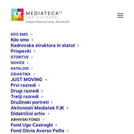
KDO SMO
Kdo smo
Kadrovska struktura in statut
Prispevki
STORITVE
NOVICE
KATALOGI
DIDAKTIKA
Fond Giorgio Osbat
JUST MOVING
Prvi razredi
Drugi razredi
Tretji razredi
Družinski portreti
Aktivnosti Mediatek FJK
Didaktični arhiv
ARHIVSKI FONDI
Fond Ugo Casiraghi
Fond Olivia Averso Pellis