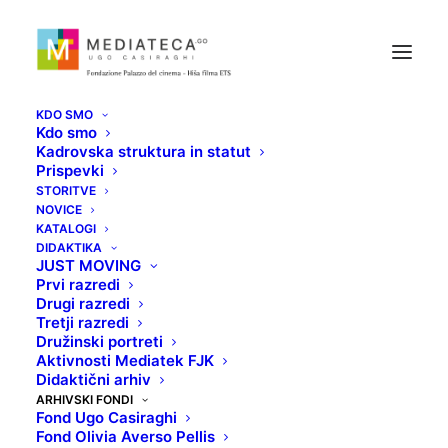
KDO SMO
Kdo smo
Kadrovska struktura in statut
Prispevki
STORITVE
NOVICE
KATALOGI
Fond La Caravella
DIDAKTIKA
JUST MOVING
Prvi razredi
Film
Drugi razredi
Tretji razredi
Družinski portreti
Aktivnosti Mediatek FJK
Didaktični arhiv
ARHIVSKI FONDI
Fond Ugo Casiraghi
Fond Olivia Averso Pellis