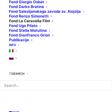
Fond Giorgio Osbat
Fond Darko Bratina
Fond Salezijanskega zavoda sv. Alojzija
oktobra 1955 je Giorgio Osbat (kot
Fond Renzo Simonetti
solastnik) pri Goriški trgovinski,
Fond La Caravella Film
industrijski in kmetijski zbornici
Fond Ugo Pilato
Fond Stella Matutina
registriral podjetje za proizvodnjo filmov
Fond Gianfranco Grion
»Società di produzioni cinematografiche
Publikacije
‘La Caravella Film’ di Osbat & Geotti«
INFO
(vpis v poslovni register št. 24157). Kot
je razvidno, je bil drugi solastnik
podjetja Aldo Geotti.
SEARCH
Biografija Alda Geottija
Aldo Geotti PDF
<<
Dejavnost družbe je bila proizvodnja
dokumentarnih filmov, didaktičnih in
kulturnih kratkih filmov, didaktičnih filmov,
filmskih trakov (poučni filmi s fiksnimi