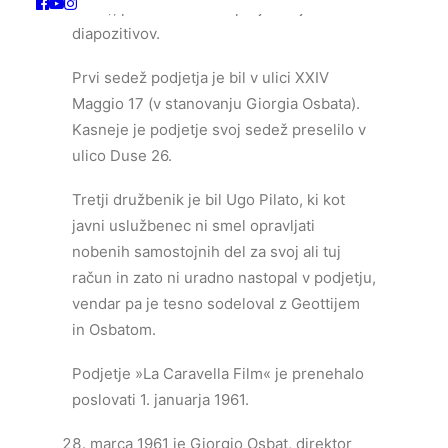
kadri), pa tudi izdelava projektorjev in
diapozitivov.
Prvi sedež podjetja je bil v ulici XXIV
Maggio 17 (v stanovanju Giorgia Osbata).
Kasneje je podjetje svoj sedež preselilo v
ulico Duse 26.
Tretji družbenik je bil Ugo Pilato, ki kot
javni uslužbenec ni smel opravljati
nobenih samostojnih del za svoj ali tuj
račun in zato ni uradno nastopal v podjetju,
vendar pa je tesno sodeloval z Geottijem
in Osbatom.
Podjetje »La Caravella Film« je prenehalo
poslovati 1. januarja 1961.
marca 1961 je Giorgio Osbat, direktor