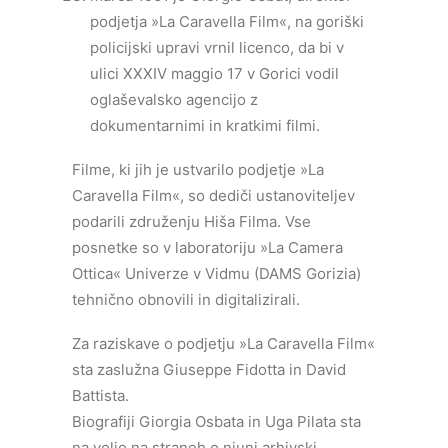
podjetja »La Caravella Film«, na goriški
policijski upravi vrnil licenco, da bi v
ulici XXXIV maggio 17 v Gorici vodil
oglaševalsko agencijo z
dokumentarnimi in kratkimi filmi.
Filme, ki jih je ustvarilo podjetje »La
Caravella Film«, so dediči ustanoviteljev
podarili združenju Hiša Filma. Vse
posnetke so v laboratoriju »La Camera
Ottica« Univerze v Vidmu (DAMS Gorizia)
tehnično obnovili in digitalizirali.
Za raziskave o podjetju »La Caravella Film«
sta zaslužna Giuseppe Fidotta in David
Battista.
Biografiji Giorgia Osbata in Uga Pilata sta
na voljo na straneh o njuni arhivski