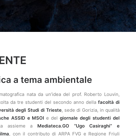
IENTE
ca a tema ambientale
atografica nata da un’idea del prof. Roberto Louvin,
colta da tre studenti del secondo anno della
facoltà di
ersità degli Studi di Trieste
, sede di Gorizia, in qualità
esche ASSID e MSOI
e del
giornale degli studenti del
zzata assieme a
Mediateca.GO “Ugo Casiraghi” e
ilma
, con il contributo di ARPA FVG e Regione Friuli