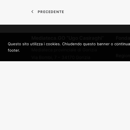
PRECEDENTE
Mediateca.GO “Ugo Casiraghi”
Fonda
Cinema
Questo sito utilizza i cookies. Chiudendo questo banner o continuando 
Mediateca provinciale di Gorizia
footer.
Region
Via Bombi, 7 – 34170 Gorizia
Giulia
Fondazione Palazzo del Cinema –
Transm
Hiša filma E.T.S.
Associ
Piazza della Vittoria, 41 – 34170
Amidei
Gorizia
Univers
Kinoate
tel +39 0481 534604
Transm
info@mediateca.go.it
Arch pr
p.i. 01124990316
Comune
c.f. 91029820312