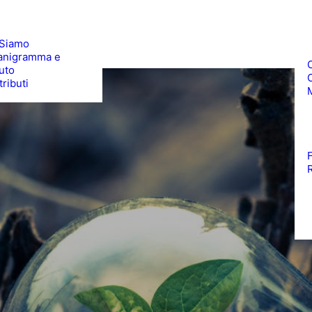
 Siamo
anigramma e
uto
ributi