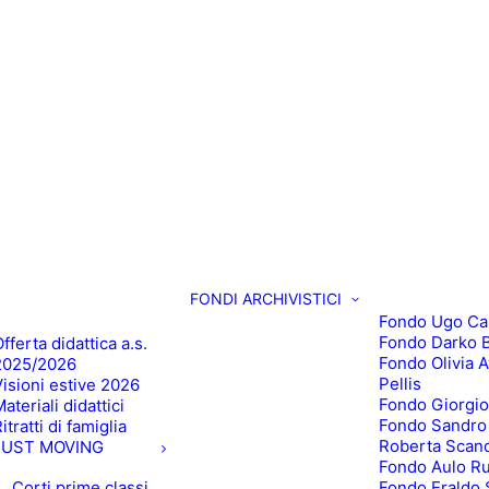
FONDI ARCHIVISTICI
Fondo Ugo Ca
Fondo Darko B
fferta didattica a.s.
Fondo Olivia 
2025/2026
Pellis
Visioni estive 2026
Fondo Giorgio
ateriali didattici
Fondo Sandro
itratti di famiglia
Roberta Scan
JUST MOVING
Fondo Aulo R
Corti prime classi
Fondo Eraldo 