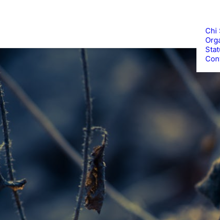
Chi
Org
Stat
Cont