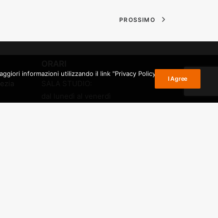
PROSSIMO
ORARI
giori informazioni utilizzando il link "Privacy Policy" nel
I Agree
ezia
SALA STUDIO:
dal lunedì al venerdì
rato
dalle 10 alle 19
PRESTITO:
io di
dal lunedì al venerdì
dalle 15 alle 19