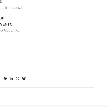
t)
lia Innocenzi
.30
 VENTO
 no Naushika)