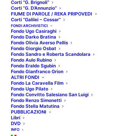
Corti “G. Brignoli”
Corti “G. D’Annunzio”
FIUME DI PAROLE / REKA PRIPOVEDI
Corti “Galilei – Cossar”
SCHEDA TECNICA:
FONDI ARCHIVISTICI
Fondo Ugo Casiraghi
Titolo originale
: Shi gan
Fondo Darko Bratina
Regista
: Ki-duk Kim
Fondo Olivia Averso Pellis
Fondo Giorgio Osbat
Interpreti
: Jung-woo Ha, Ji-Yeon Park, Jun-yeong
Fondo Sandro e Roberta Scandolara
Jang
Fondo Aulo Rubino
Anno di produzione
: 2006
Fondo Eraldo Sgubin
Fondo Gianfranco Grion
Paese produzione
: Corea del Sud, Giappone
ALTRI FONDI
Genere
: Drammatico
Fondo La Caravella Film
Fondo Ugo Pilato
TRAMA:
Fondo Convitto Salesiano San Luigi
Fondo Renzo Simonetti
Spaventata dall’idea che il trascorrere del tempo
Fondo Stella Matutina
possa indebolire la passione che la lega al suo uomo,
PUBBLICAZIONI
Libri
Seh-hee diventa sempre più gelosa, rendendo il
DVD
rapporto sempre più difficile. Decide così di
INFO
scappare e sottoporsi ad un intervento chirurgico,