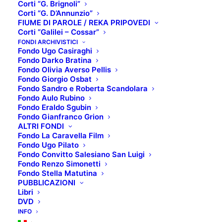
Corti “G. Brignoli”
Corti “G. D’Annunzio”
FIUME DI PAROLE / REKA PRIPOVEDI
Corti “Galilei – Cossar”
TOP 5: FIDO
FONDI ARCHIVISTICI
Fondo Ugo Casiraghi
Fondo Darko Bratina
Fondo Olivia Averso Pellis
Fondo Giorgio Osbat
SCHEDA TECNICA:
Fondo Sandro e Roberta Scandolara
Titolo originale
: Show Dogs
Fondo Aulo Rubino
Fondo Eraldo Sgubin
Regista
: Raja Gosnell
Fondo Gianfranco Grion
ALTRI FONDI
Interpreti
: Ludacris (voce), Will Arnett,
Fondo La Caravella Film
Natasha Lyonne
Fondo Ugo Pilato
Fondo Convitto Salesiano San Luigi
Anno di produzione
: 2018
Fondo Renzo Simonetti
Fondo Stella Matutina
Paese di produzione
: Regno Unito, USA
PUBBLICAZIONI
Genere
: Avventura, commedia
Libri
DVD
INFO
TRAMA: