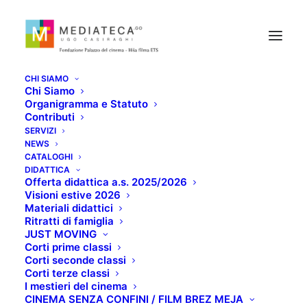
CHI SIAMO
Chi Siamo
Organigramma e Statuto
Contributi
SERVIZI
NEWS
SHOW DOGS:
CATALOGHI
DIDATTICA
Offerta didattica a.s. 2025/2026
ENTRIAMO IN SCENA
Visioni estive 2026
Materiali didattici
Ritratti di famiglia
AGOSTO 25, 2021
JUST MOVING
Corti prime classi
Corti seconde classi
Corti terze classi
I mestieri del cinema
CINEMA SENZA CONFINI / FILM BREZ MEJA