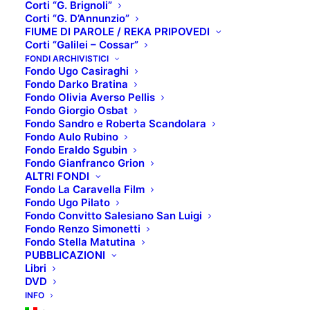
Corti “G. Brignoli”
Corti “G. D’Annunzio”
FIUME DI PAROLE / REKA PRIPOVEDI
Corti “Galilei – Cossar”
SCHEDA TECNICA:
FONDI ARCHIVISTICI
Fondo Ugo Casiraghi
Titolo originale
: Sangue blu
Fondo Darko Bratina
Regista
: Nino Oxilia
Fondo Olivia Averso Pellis
Fondo Giorgio Osbat
Interpreti
: Francesca Bertini, Amedeo Ciaffi, Anna
Fondo Sandro e Roberta Scandolara
Cipriani
Fondo Aulo Rubino
Anno di produzione
: 1914
Fondo Eraldo Sgubin
Fondo Gianfranco Grion
Paese produzione
: Italia
ALTRI FONDI
Genere
: Drammatico
Fondo La Caravella Film
Fondo Ugo Pilato
TRAMA:
Fondo Convitto Salesiano San Luigi
Fondo Renzo Simonetti
Sangue bleu è il film che, nel 1914, fa di Francesca
Fondo Stella Matutina
Bertini una diva: la più acclamata e popolare, la diva
PUBBLICAZIONI
Libri
italiana per eccellenza. Il suo nome, i suoi gesti, le
DVD
sue toilettes sontuose dominano gli schermi nella
INFO
stagione in cui il cinema italiano era il più bello del