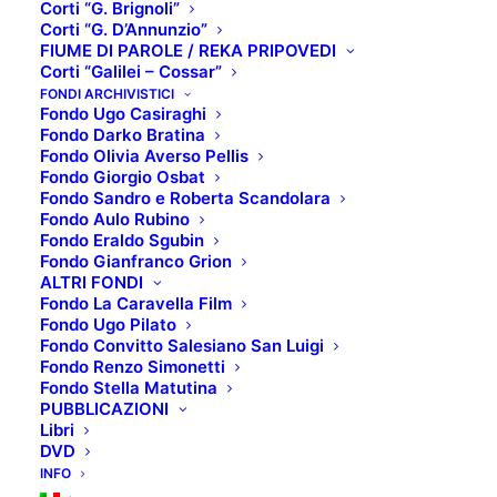
Corti “G. Brignoli”
Corti “G. D’Annunzio”
FIUME DI PAROLE / REKA PRIPOVEDI
Corti “Galilei – Cossar”
SCHEDA TECNICA:
FONDI ARCHIVISTICI
Fondo Ugo Casiraghi
Titolo originale
: Hachi-gatsu no rapusodî
Fondo Darko Bratina
Regista
: Akira Kurosawa
Fondo Olivia Averso Pellis
Fondo Giorgio Osbat
Interpreti
: Sachiko Murase, Richard Gere, Hisashi
Fondo Sandro e Roberta Scandolara
Igawa
Fondo Aulo Rubino
Anno di produzione
: 1991
Fondo Eraldo Sgubin
Fondo Gianfranco Grion
Paese produzione
: Giappone
ALTRI FONDI
Genere
: Drammatico
Fondo La Caravella Film
Fondo Ugo Pilato
TRAMA
:
Fondo Convitto Salesiano San Luigi
Fondo Renzo Simonetti
Estate 1990. Kane è una anziana hibakusha
Fondo Stella Matutina
(sopravvissuta alla bomba atomica), che ha perso
PUBBLICAZIONI
Libri
suo marito nel bombardamento di Nagasaki avvenuto
DVD
il 9 agosto 1945. Uno dei fratelli di Kane, Suzushiro,
INFO
trasferitosi negli Stati Uniti prima della guerra, ha