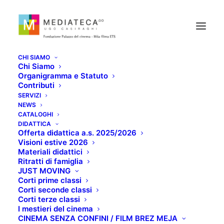
CHI SIAMO
Chi Siamo
Organigramma e Statuto
Contributi
SERVIZI
NEWS
RAPSODIA IN
CATALOGHI
DIDATTICA
Offerta didattica a.s. 2025/2026
AGOSTO
Visioni estive 2026
Materiali didattici
Ritratti di famiglia
AGOSTO 20, 2020
JUST MOVING
Corti prime classi
Corti seconde classi
Corti terze classi
I mestieri del cinema
CINEMA SENZA CONFINI / FILM BREZ MEJA