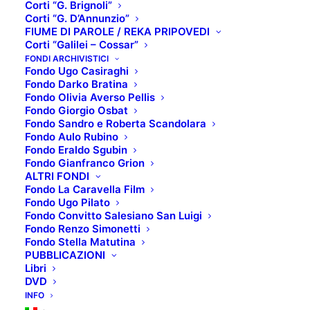
Corti “G. Brignoli”
Corti “G. D’Annunzio”
FIUME DI PAROLE / REKA PRIPOVEDI
Corti “Galilei – Cossar”
Proiezione del film La
FONDI ARCHIVISTICI
Fondo Ugo Casiraghi
Fondo Darko Bratina
battaglia dall’Astico al
Fondo Olivia Averso Pellis
Fondo Giorgio Osbat
Piave (1918) con
Fondo Sandro e Roberta Scandolara
Fondo Aulo Rubino
accompagnamento
Fondo Eraldo Sgubin
Fondo Gianfranco Grion
musicale di Zlatko
ALTRI FONDI
Fondo La Caravella Film
Kaučič dal vivo
Fondo Ugo Pilato
Fondo Convitto Salesiano San Luigi
Fondo Renzo Simonetti
Fondo Stella Matutina
Il
PUBBLICAZIONI
Libri
DVD
INFO