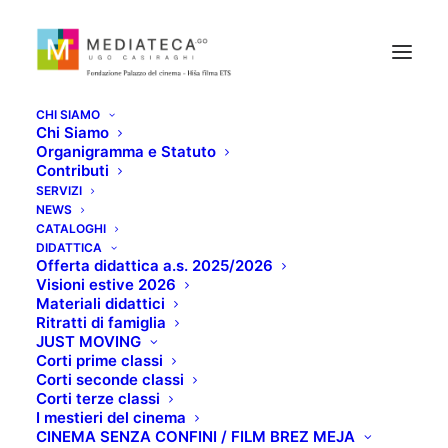
CHI SIAMO
Chi Siamo
Organigramma e Statuto
Contributi
SERVIZI
PROIEZIONE CON
NEWS
CATALOGHI
ACCOMPAGNAMENTO
DIDATTICA
Offerta didattica a.s. 2025/2026
Visioni estive 2026
MUSICALE DAL VIVO
Materiali didattici
Ritratti di famiglia
JUST MOVING
MARZO 15, 2022
Corti prime classi
Corti seconde classi
Corti terze classi
I mestieri del cinema
CINEMA SENZA CONFINI / FILM BREZ MEJA