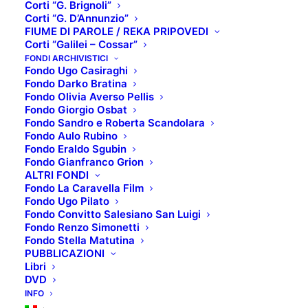
Corti “G. Brignoli”
Corti “G. D’Annunzio”
FIUME DI PAROLE / REKA PRIPOVEDI
Corti “Galilei – Cossar”
SCHEDA TECNICA:
FONDI ARCHIVISTICI
Fondo Ugo Casiraghi
Titolo originale
: Polvere – Il grande processo
Fondo Darko Bratina
dell’amianto
Fondo Olivia Averso Pellis
Fondo Giorgio Osbat
Regista
: Niccolò Bruna, Andrea Prandstraller
Fondo Sandro e Roberta Scandolara
Anno di produzione
: 2011
Fondo Aulo Rubino
Paese produzione
: Italia, Svizzera, Belgio, Francia
Fondo Eraldo Sgubin
Fondo Gianfranco Grion
Genere
: Documentario
ALTRI FONDI
Fondo La Caravella Film
TRAMA:
Fondo Ugo Pilato
Da anni, in Europa, l’amianto è associato al pericolo,
Fondo Convitto Salesiano San Luigi
Fondo Renzo Simonetti
alla malattia, alla morte. Perché, allora, il 70% della
Fondo Stella Matutina
popolazione mondiale è ancora esposto a questa
PUBBLICAZIONI
Libri
fibra mortale? La produzione di amianto nel mondo
DVD
ha ripreso a crescere, grazie all’enorme consumo
INFO
delle economie in rapido sviluppo come India, Cina e