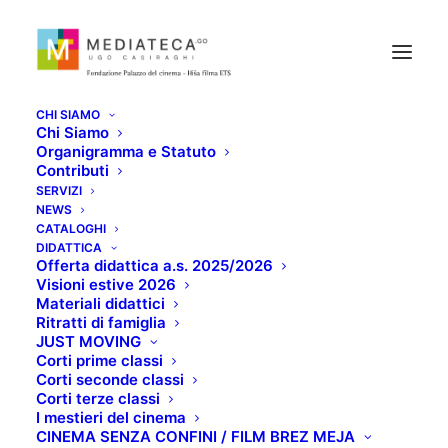
CHI SIAMO
Chi Siamo
Organigramma e Statuto
Contributi
SERVIZI
POLVERE: IL GRANDE
NEWS
CATALOGHI
PROCESSO
DIDATTICA
Offerta didattica a.s. 2025/2026
Visioni estive 2026
DELL'AMIANTO
Materiali didattici
Ritratti di famiglia
JUST MOVING
SETTEMBRE 10, 2020
Corti prime classi
Corti seconde classi
Corti terze classi
I mestieri del cinema
CINEMA SENZA CONFINI / FILM BREZ MEJA