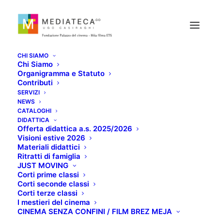
CHI SIAMO
Chi Siamo
Organigramma e Statuto
Contributi
SERVIZI
NEWS
CATALOGHI
MISS MARX
DIDATTICA
Offerta didattica a.s. 2025/2026
Visioni estive 2026
Materiali didattici
GIUGNO 27, 2022
Ritratti di famiglia
JUST MOVING
Corti prime classi
Corti seconde classi
Corti terze classi
I mestieri del cinema
CINEMA SENZA CONFINI / FILM BREZ MEJA