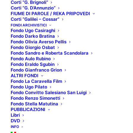
Corti “G. Brignoli”
Corti “G. D’Annunzio”
FIUME DI PAROLE / REKA PRIPOVEDI
Corti “Galilei – Cossar”
TOP 5: NOVITÀ
FONDI ARCHIVISTICI
Fondo Ugo Casiraghi
Fondo Darko Bratina
LUGLIO 2022
Fondo Olivia Averso Pellis
Fondo Giorgio Osbat
Fondo Sandro e Roberta Scandolara
Fondo Aulo Rubino
SCHEDA TECNICA:
Fondo Eraldo Sgubin
Fondo Gianfranco Grion
Titolo originale
: Miss Marx
ALTRI FONDI
Regista
: Susanna Nicchiarelli
Fondo La Caravella Film
Fondo Ugo Pilato
Interpreti
: Romola Garai, Patrick
Fondo Convitto Salesiano San Luigi
Kennedy, John Gordon Sinclair
Fondo Renzo Simonetti
Fondo Stella Matutina
Anno di produzione
: 2020
PUBBLICAZIONI
Libri
Paese di produzione
: Italia, Belgio
DVD
Genere
: Biografico
INFO