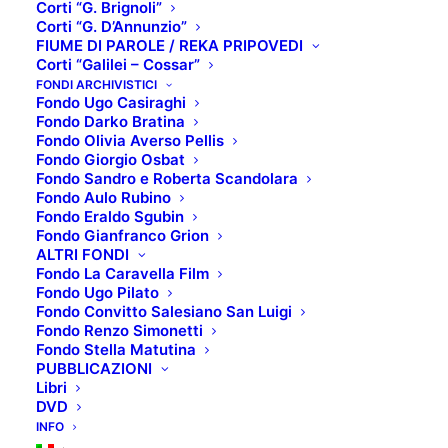
Corti “G. Brignoli”
Corti “G. D’Annunzio”
FIUME DI PAROLE / REKA PRIPOVEDI
Corti “Galilei – Cossar”
SCHEDA TECNICA:
FONDI ARCHIVISTICI
Fondo Ugo Casiraghi
Titolo originale
: Match Point
Fondo Darko Bratina
Regista
: Woody Allen
Fondo Olivia Averso Pellis
Fondo Giorgio Osbat
Interpreti
: Scarlett Johansson, Jonathan Rhys
Fondo Sandro e Roberta Scandolara
Meyers, Emily Mortimer
Fondo Aulo Rubino
Anno di produzione
: 2005
Fondo Eraldo Sgubin
Fondo Gianfranco Grion
Paese produzione
: USA, Irlanda, UK, Lussemburgo,
ALTRI FONDI
Francia
Fondo La Caravella Film
Genere
: Drammatico, romantico, thriller
Fondo Ugo Pilato
Fondo Convitto Salesiano San Luigi
Fondo Renzo Simonetti
TRAMA:
Fondo Stella Matutina
L’ex tennista Chris Wilton adesso è istruttore per gli
PUBBLICAZIONI
Libri
iscritti a club elitari. Tramite Tom Hewett, un allievo,
DVD
conoscerà Chloe (la sorella) e Nola (la fidanzata).
INFO
Deciso a salire la scala sociale, si impegna a sposare