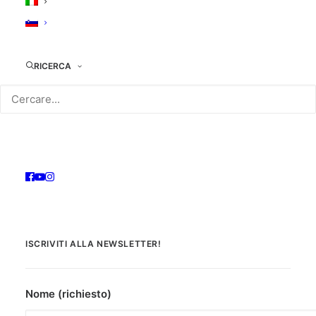
Chloe Hewett, ma Nola resta incinta…
COLLOCAZIONE: DVD04612
RICERCA
ISCRIVITI ALLA NEWSLETTER!
Nome (richiesto)