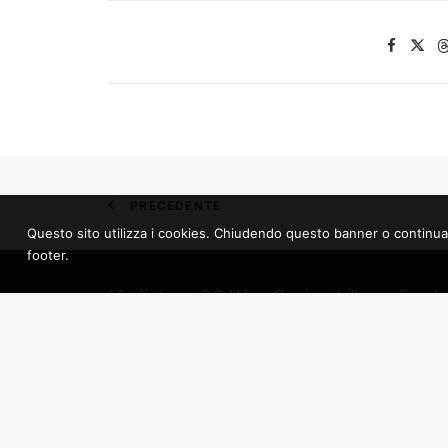
PRECEDENTE
Questo sito utilizza i cookies. Chiudendo questo banner o continuando 
footer.
Mediateca.GO “Ugo Casiraghi”
Fonda
Cinema
Mediateca provinciale di Gorizia
Region
Via Bombi, 7 – 34170 Gorizia
Giulia
Fondazione Palazzo del Cinema –
Transm
Hiša filma E.T.S.
Associ