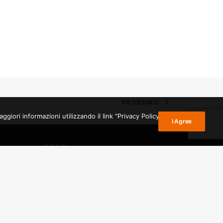
PROSSIMO
giori informazioni utilizzando il link "Privacy Policy" nel
I Agree
ORARI
ezia
SALA STUDIO:
dal lunedì al venerdì
rato
dalle 10 alle 19
PRESTITO:
io di