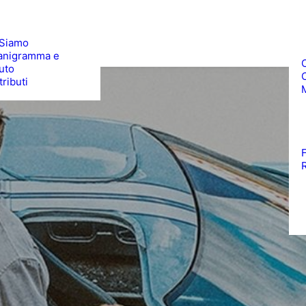
 Siamo
anigramma e
uto
ributi