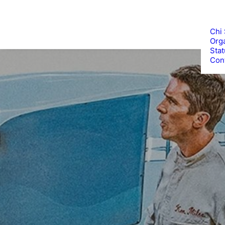
Chi
Org
Stat
Cont