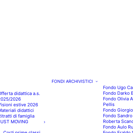
FONDI ARCHIVISTICI
Fondo Ugo Ca
Fondo Darko B
fferta didattica a.s.
Fondo Olivia 
2025/2026
Pellis
Visioni estive 2026
Fondo Giorgio
ateriali didattici
Fondo Sandro
itratti di famiglia
Roberta Scan
JUST MOVING
Fondo Aulo R
Corti prime classi
Fondo Eraldo 