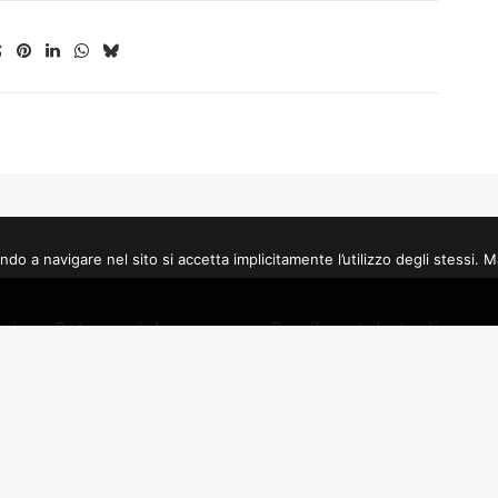
a navigare nel sito si accetta implicitamente l’utilizzo degli stessi. Mag
zione Palazzo del
Con il contributo di
 – Hiša filma E.T.S.
Regione Autonoma Friuli Ven
e Autonoma Friuli Venezia
Giulia
Comune di Gorizia – Assesso
edia S.R.L.
alla cultura
azione culturale Sergio
Fondazione Cassa di Risparm