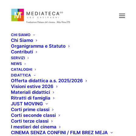
CHI SIAMO
Chi Siamo
Organigramma e Statuto
Contributi
SERVIZI
NEWS
LA BALLATA DI
CATALOGHI
DIDATTICA
Offerta didattica a.s. 2025/2026
STROSZEK
Visioni estive 2026
Materiali didattici
Ritratti di famiglia
OTTOBRE 15, 2020
JUST MOVING
Corti prime classi
Corti seconde classi
Corti terze classi
I mestieri del cinema
CINEMA SENZA CONFINI / FILM BREZ MEJA