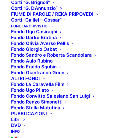
Corti “G. Brignoli”
Corti “G. D’Annunzio”
FIUME DI PAROLE / REKA PRIPOVEDI
Corti “Galilei – Cossar”
SCHEDA TECNICA:
FONDI ARCHIVISTICI
Fondo Ugo Casiraghi
Titolo originale
: Stroszek
Fondo Darko Bratina
Regista
: Werner Herzog
Fondo Olivia Averso Pellis
Fondo Giorgio Osbat
Interpreti
: Bruno S., Eva Mattes, Clemens Scheitz
Fondo Sandro e Roberta Scandolara
Anno di produzione
: 1977
Fondo Aulo Rubino
Paese produzione
: Germania
Fondo Eraldo Sgubin
Fondo Gianfranco Grion
Genere
: Drammatico
ALTRI FONDI
Fondo La Caravella Film
TRAMA:
Fondo Ugo Pilato
Volendo abbandonare una Berlino deprimente e
Fondo Convitto Salesiano San Luigi
Fondo Renzo Simonetti
violenta, Bruno, un timido outsider, va a cercare
Fondo Stella Matutina
fortuna in America, accompagnato da uno
PUBBLICAZIONI
Libri
strampalato vecchietto e da una prostituta in fuga dal
DVD
suo protettore. Ma negli USA i tre cadranno “dalla
INFO
padella alla brace”.