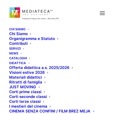
CHI SIAMO
Chi Siamo
Organigramma e Statuto
Contributi
SERVIZI
NEWS
CATALOGHI
L'OMBRELLONE
DIDATTICA
Offerta didattica a.s. 2025/2026
Visioni estive 2026
Materiali didattici
GIUGNO 19, 2020
Ritratti di famiglia
JUST MOVING
Corti prime classi
Corti seconde classi
Corti terze classi
I mestieri del cinema
CINEMA SENZA CONFINI / FILM BREZ MEJA