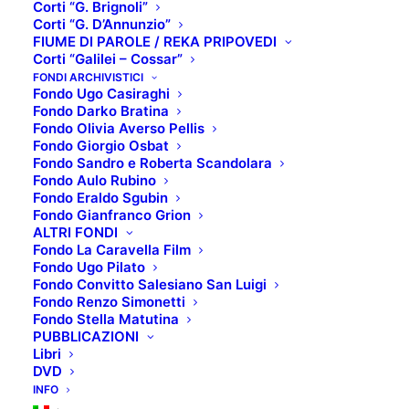
Corti “G. Brignoli”
Corti “G. D’Annunzio”
FIUME DI PAROLE / REKA PRIPOVEDI
Corti “Galilei – Cossar”
SCHEDA TECNICA:
FONDI ARCHIVISTICI
Fondo Ugo Casiraghi
Titolo originale
: L’ombrellone
Fondo Darko Bratina
Regista
: Dino RISI
Fondo Olivia Averso Pellis
Fondo Giorgio Osbat
Anno produzione
: 1965
Fondo Sandro e Roberta Scandolara
Paese produzione
: Italia, Francia, Spagna
Fondo Aulo Rubino
Genere
: Commedia
Fondo Eraldo Sgubin
Fondo Gianfranco Grion
ALTRI FONDI
TRAMA:
L’ingegner Enrico Marletti, approfittando di
Fondo La Caravella Film
due giorni di vacanza, decide di far visita alla moglie
Fondo Ugo Pilato
Giuliana in villeggiatura sull’Adriatico. Lasciata Roma
Fondo Convitto Salesiano San Luigi
Fondo Renzo Simonetti
si trova immerso nella frenetica atmosfera d’una
Fondo Stella Matutina
spiaggia in “alta stagione”, fitta di gente pettegola,
PUBBLICAZIONI
Libri
noiosa, invadente, che per divertirsi s’adatta ad ogni
DVD
sciocca, spossante occupazione. Enrico non tarda ad
INFO
accorgersi che Giuliana è a disagio. Geloso, crede di