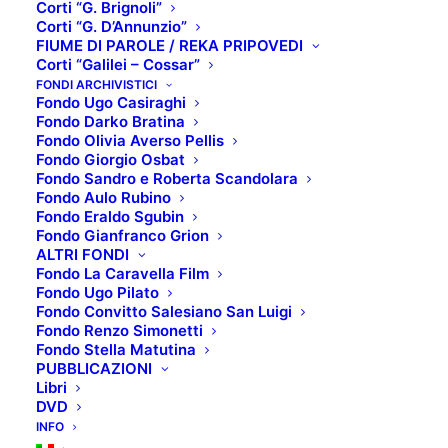
Corti “G. Brignoli”
Corti “G. D’Annunzio”
FIUME DI PAROLE / REKA PRIPOVEDI
Corti “Galilei – Cossar”
SCHEDA TECNICA:
FONDI ARCHIVISTICI
Fondo Ugo Casiraghi
Titolo originale
: Seom
Fondo Darko Bratina
Regista
: Ki-duk Kim
Fondo Olivia Averso Pellis
Fondo Giorgio Osbat
Interpreti
: Jung Suh, Yu-seok Kim, Jae-Hyun Cho
Fondo Sandro e Roberta Scandolara
Anno di produzione
: 2000
Fondo Aulo Rubino
Paese produzione
: Corea del Sud
Fondo Eraldo Sgubin
Fondo Gianfranco Grion
Genere
: Drammatico
ALTRI FONDI
Fondo La Caravella Film
TRAMA:
Fondo Ugo Pilato
Hee-Jin di giorno vende cibo e di notte il suo corpo.
Fondo Convitto Salesiano San Luigi
Fondo Renzo Simonetti
Un giorno sull’isola arriva un ex-poliziotto, Hyn-Shik
Fondo Stella Matutina
che ha ucciso la sua fidanzata che gli era infedele.
PUBBLICAZIONI
Libri
Tormentato dai rimorsi tenta di uccidersi ma Hee-Jin
DVD
prima lo salvo poi lo seduce. Per Hyun-Shik fare
INFO
sesso con lei diventa una sorta di droga per lenire la