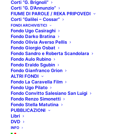
Corti “G. Brignoli”
Corti “G. D’Annunzio”
FIUME DI PAROLE / REKA PRIPOVEDI
Corti “Galilei – Cossar”
BEST 5 BOOKS DEL
FONDI ARCHIVISTICI
Fondo Ugo Casiraghi
Fondo Darko Bratina
2022
Fondo Olivia Averso Pellis
Fondo Giorgio Osbat
Fondo Sandro e Roberta Scandolara
Titolo del libro
: Le
Fondo Aulo Rubino
dodici vite di Alfred
Fondo Eraldo Sgubin
Fondo Gianfranco Grion
Hitchcock
ALTRI FONDI
Autore
: Edward
Fondo La Caravella Film
White
Fondo Ugo Pilato
Fondo Convitto Salesiano San Luigi
Editore
: Il saggiatore
Fondo Renzo Simonetti
Data di
Fondo Stella Matutina
pubblicazione
: 2022
PUBBLICAZIONI
Libri
ISBN
: 978-88-4282-
DVD
970-6
INFO