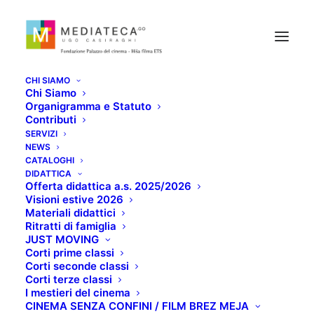
CHI SIAMO
Chi Siamo
Organigramma e Statuto
Contributi
SERVIZI
NEWS
LE DODICI VITE DI
CATALOGHI
DIDATTICA
Offerta didattica a.s. 2025/2026
ALFRED HITCHCOCK
Visioni estive 2026
Materiali didattici
Ritratti di famiglia
SETTEMBRE 27, 2022
JUST MOVING
Corti prime classi
Corti seconde classi
Corti terze classi
I mestieri del cinema
CINEMA SENZA CONFINI / FILM BREZ MEJA