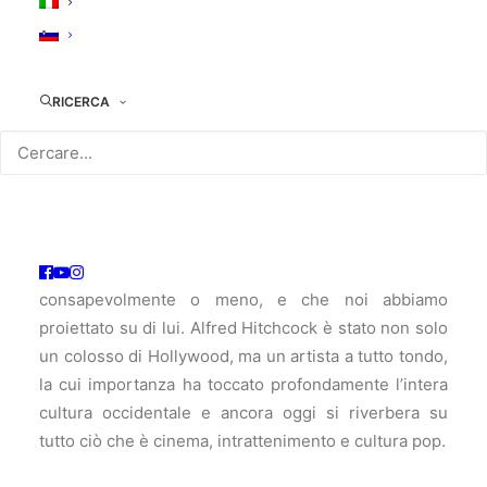
LE DODICI VITE DI
ALFRED HITCHCOCK:
Dodici ritratti del personaggio Alfred Hitchcock,
ognuno da un’angolatura diversa, ognuno che rivela
RICERCA
qualcosa di fondamentale su di lui, sulla figura
pubblica che ha costruito attorno a sé sulla creatura
leggendaria che è diventato. Non solo dunque la vita
che Hitchcock ha vissuto, ma anche i vari ruoli che,
in bilico tra realtà e finzione, ha recitato e incarnato:
versioni di se stesso che ha trasmesso,
consapevolmente o meno, e che noi abbiamo
proiettato su di lui. Alfred Hitchcock è stato non solo
un colosso di Hollywood, ma un artista a tutto tondo,
la cui importanza ha toccato profondamente l’intera
cultura occidentale e ancora oggi si riverbera su
tutto ciò che è cinema, intrattenimento e cultura pop.