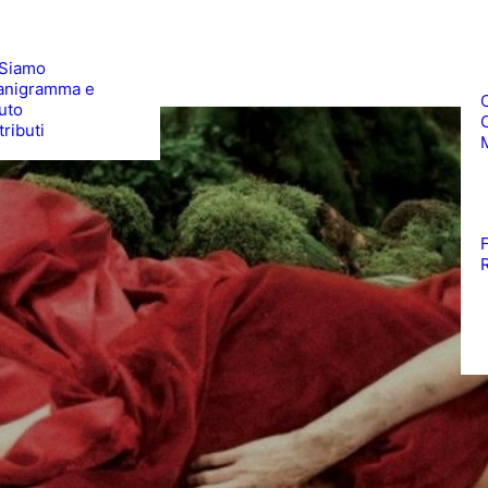
 Siamo
anigramma e
uto
ributi