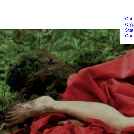
Chi
Org
Stat
Cont