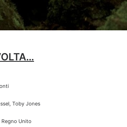
VOLTA…
onti
assel, Toby Jones
a, Regno Unito