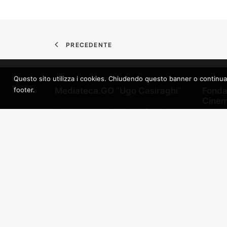
PRECEDENTE
Questo sito utilizza i cookies. Chiudendo questo banner o continuando 
footer.
Mediateca.GO “Ugo Casiraghi”
Fonda
Cinema
Mediateca provinciale di Gorizia
Region
Via Bombi, 7 – 34170 Gorizia
Giulia
Fondazione Palazzo del Cinema –
Transm
Hiša filma E.T.S.
Associ
Piazza della Vittoria, 41 – 34170
Amidei
Gorizia
Univers
Kinoate
tel +39 0481 534604
Transm
info@mediateca.go.it
Arch pr