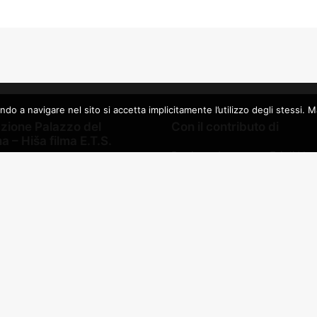
a navigare nel sito si accetta implicitamente l’utilizzo degli stessi. Mag
zione Palazzo del
Con il contributo di
 – Hiša filma E.T.S.
Regione Autonoma Friuli Ven
e Autonoma Friuli Venezia
Giulia
Comune di Gorizia – Assesso
edia S.R.L.
alla cultura
azione culturale Sergio
Fondazione Cassa di Risparm
Gorizia
ità degli Studi di Udine
lje E.T.S.
Partner
edia production S.r.l.
oduction s.r.l.