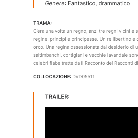
Genere
: Fantastico, drammatico
TRAMA:
C’era una volta un regno, anzi tre regni vicini e 
regine, principi e principesse. Un re libertino e
orco. Una regina ossessionata dal desiderio di un
saltimbanchi, cortigiani e vecchie lavandaie sono 
celebri fiabe tratte da Il Racconto dei Racconti d
COLLOCAZIONE:
DVD05511
TRAILER: