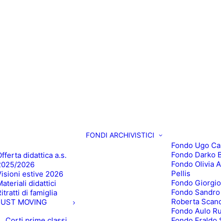
FONDI ARCHIVISTICI
Fondo Ugo Ca
Fondo Darko B
fferta didattica a.s.
Fondo Olivia 
2025/2026
Pellis
Visioni estive 2026
Fondo Giorgio
ateriali didattici
Fondo Sandro
itratti di famiglia
Roberta Scan
JUST MOVING
Fondo Aulo R
Corti prime classi
Fondo Eraldo 