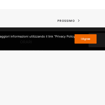
PROSSIMO
giori informazioni utilizzando il link "Privacy Policy" nel
I Agree
ORARI
ezia
SALA STUDIO:
dal lunedì al venerdì
rato
dalle 10 alle 19
PRESTITO:
io di
dal lunedì al venerdì
dalle 15 alle 19