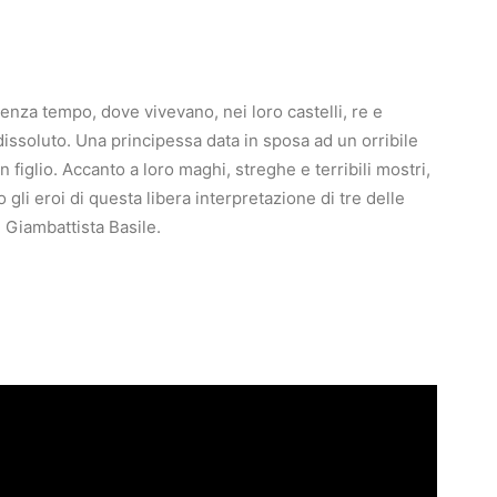
senza tempo, dove vivevano, nei loro castelli, re e
 dissoluto. Una principessa data in sposa ad un orribile
 figlio. Accanto a loro maghi, streghe e terribili mostri,
gli eroi di questa libera interpretazione di tre delle
i Giambattista Basile.