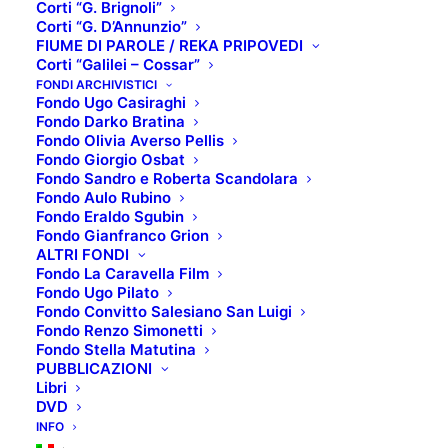
Corti “G. Brignoli”
Corti “G. D’Annunzio”
FIUME DI PAROLE / REKA PRIPOVEDI
Corti “Galilei – Cossar”
SCHEDA TECNICA:
FONDI ARCHIVISTICI
Fondo Ugo Casiraghi
Titolo originale
: Le jeune Karl Marx
Fondo Darko Bratina
Regista
: Raoul Peck
Fondo Olivia Averso Pellis
Fondo Giorgio Osbat
Interpreti
: August Diehl, Stefan Konarske, Vicky
Fondo Sandro e Roberta Scandolara
Krieps
Fondo Aulo Rubino
Anno di produzione
: 2017
Fondo Eraldo Sgubin
Fondo Gianfranco Grion
Paese produzione
: Francia, Germania, Belgio
ALTRI FONDI
Genere
: Drammatico, biografico, storico
Fondo La Caravella Film
Fondo Ugo Pilato
TRAMA:
Fondo Convitto Salesiano San Luigi
Fondo Renzo Simonetti
Europa 1844-1848. In Germania viene fortemente
Fondo Stella Matutina
repressa un’opposizione intellettuale in pieno
PUBBLICAZIONI
Libri
fermento. In Francia gli operai del Faubourg Saint-
DVD
Antoine si sono messi in marcia. Anche in Inghilterra
INFO
il popolo è sceso in strada, la rivoluzione qui è