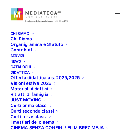
CHI SIAMO
Chi Siamo
Organigramma e Statuto
Contributi
SERVIZI
NEWS
IL GIOVANE KARL
CATALOGHI
DIDATTICA
Offerta didattica a.s. 2025/2026
MARX
Visioni estive 2026
Materiali didattici
Ritratti di famiglia
SETTEMBRE 17, 2020
JUST MOVING
Corti prime classi
Corti seconde classi
Corti terze classi
I mestieri del cinema
CINEMA SENZA CONFINI / FILM BREZ MEJA