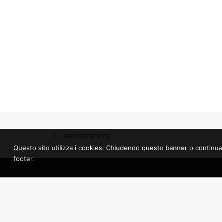
PRECEDENTE
Questo sito utilizza i cookies. Chiudendo questo banner o continuando 
footer.
Mediateca.GO “Ugo Casiraghi”
Fondazion
Hiša filma
Mediateca provinciale di Gorizia
Regione Aut
Via Bombi, 7 – 34170 Gorizia