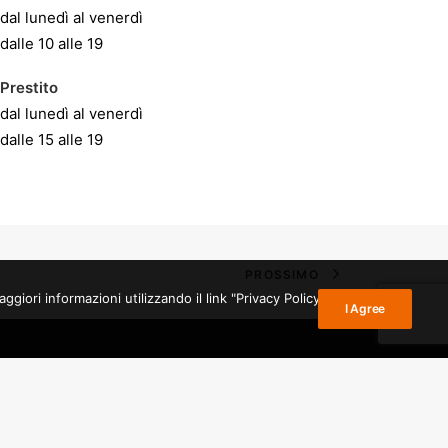
dal lunedì al venerdì
dalle 10 alle 19
Prestito
dal lunedì al venerdì
dalle 15 alle 19
PROSSIMO
giori informazioni utilizzando il link "Privacy Policy" nel
I Agree
ORARI
ezia Giulia
SALA STUDIO:
ato alla
dal lunedì al venerdì