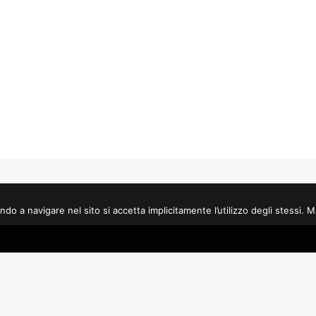
a navigare nel sito si accetta implicitamente l’utilizzo degli stessi. Mag
e Palazzo del Cinema –
Con il contributo di
 E.T.S.
Regione Autonoma Friuli Ven
onoma Friuli Venezia Giulia
Comune di Gorizia – Assessor