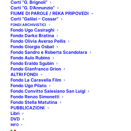
Corti “G. Brignoli”
Corti “G. D’Annunzio”
FIUME DI PAROLE / REKA PRIPOVEDI
Corti “Galilei – Cossar”
Titolo del libro
: Il cinema secondo Hitchcock
FONDI ARCHIVISTICI
Fondo Ugo Casiraghi
Autore
: François Truffaut
Fondo Darko Bratina
Editore
: Il saggiatore
Fondo Olivia Averso Pellis
Fondo Giorgio Osbat
Collana
: Opere e libri
Fondo Sandro e Roberta Scandolara
Data di pubblicazione
: 2008
Fondo Aulo Rubino
ISBN
: 978-88-428-1328-6
Fondo Eraldo Sgubin
Fondo Gianfranco Grion
ALTRI FONDI
SOMMARIO:
Fondo La Caravella Film
Definito dalla critica “il più divertente libro di cinema
Fondo Ugo Pilato
che sia mai stato scritto”, questo lunghissimo dialogo
Fondo Convitto Salesiano San Luigi
Fondo Renzo Simonetti
tra i due grandi registi si svolge in un’appassionante
Fondo Stella Matutina
interrogazione sull’arte cinematografica, sul suo
PUBBLICAZIONI
Libri
linguaggio, la sua strategia, le leggi che presiedono
DVD
al montaggio, al taglio delle inquadrature, al
INFO
succedersi delle sequenze, alla tecnica narrativa. Un