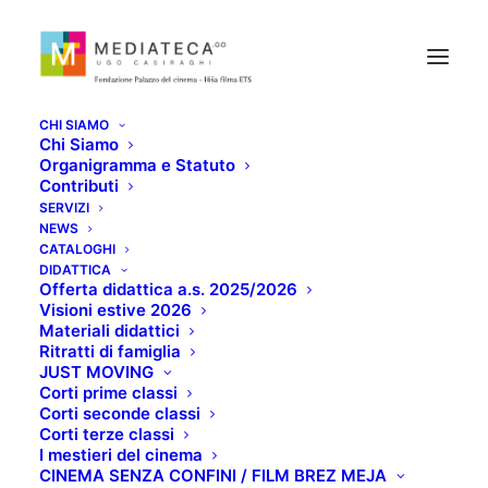
CHI SIAMO
Chi Siamo
Organigramma e Statuto
Contributi
SERVIZI
NEWS
IL CINEMA SECONDO
CATALOGHI
DIDATTICA
Offerta didattica a.s. 2025/2026
HITCHCOCK
Visioni estive 2026
Materiali didattici
Ritratti di famiglia
MAGGIO 20, 2021
JUST MOVING
Corti prime classi
Corti seconde classi
Corti terze classi
I mestieri del cinema
CINEMA SENZA CONFINI / FILM BREZ MEJA