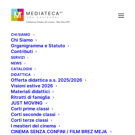
CHI SIAMO
Chi Siamo
Organigramma e Statuto
Contributi
SERVIZI
IL CINEMA DEL
NEWS
CATALOGHI
CALENDARIO DEL
DIDATTICA
Offerta didattica a.s. 2025/2026
Visioni estive 2026
POPOLO
Materiali didattici
Ritratti di famiglia
JUST MOVING
FEBBRAIO 9, 2021
Corti prime classi
Corti seconde classi
Corti terze classi
I mestieri del cinema
CINEMA SENZA CONFINI / FILM BREZ MEJA