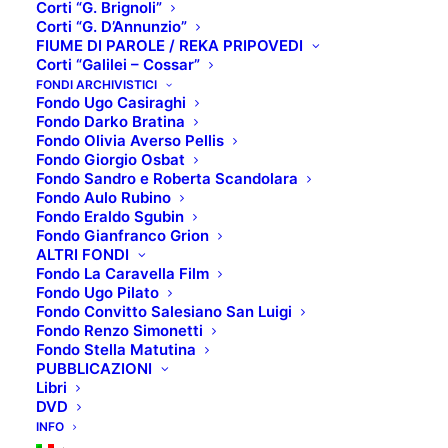
Corti “G. Brignoli”
Corti “G. D’Annunzio”
FIUME DI PAROLE / REKA PRIPOVEDI
Corti “Galilei – Cossar”
SCHEDA:
FONDI ARCHIVISTICI
Fondo Ugo Casiraghi
Autore
: Ugo Casiraghi
Fondo Darko Bratina
Casa editrice
: Sandro Teti, Associazione Palazzo del
Fondo Olivia Averso Pellis
Fondo Giorgio Osbat
Cinema – Hiša filma
Fondo Sandro e Roberta Scandolara
Anno di edizione
: 2017
Fondo Aulo Rubino
Numero di pagine
: 886 p.
Fondo Eraldo Sgubin
Fondo Gianfranco Grion
ALTRI FONDI
SOMMARIO:
Fondo La Caravella Film
Per la prima volta vengono raccolti in un libro,
Fondo Ugo Pilato
riccamente illustrato con locandine e foto inedite, più
Fondo Convitto Salesiano San Luigi
Fondo Renzo Simonetti
di duecento saggi e recensioni apparsi dal 1947 al
Fondo Stella Matutina
1967 sulla storica rivista di cultura Il Calendario del
PUBBLICAZIONI
Libri
Popolo. Grazie alla sua profonda capacità di analisi,
DVD
Casiraghi ci permette di rivisitare i grandi classici e
INFO
le pellicole meno conosciute, e di indagare quel