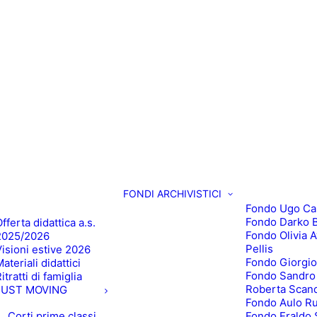
FONDI ARCHIVISTICI
Fondo Ugo Ca
Fondo Darko B
fferta didattica a.s.
Fondo Olivia 
2025/2026
Pellis
Visioni estive 2026
Fondo Giorgio
ateriali didattici
Fondo Sandro
itratti di famiglia
Roberta Scan
JUST MOVING
Fondo Aulo R
Corti prime classi
Fondo Eraldo 