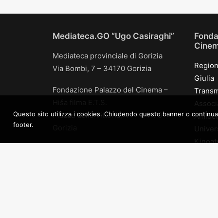
Mediateca.GO “Ugo Casiraghi”
Fonda
Cinema
Mediateca provinciale di Gorizia
Region
Via Bombi, 7 – 34170 Gorizia
Giulia
Fondazione Palazzo del Cinema –
Transm
Hiša filma E.T.S.
Associ
Questo sito utilizza i cookies. Chiudendo questo banner o continuando 
Piazza della Vittoria, 41 – 34170
Amidei
footer.
Gorizia
Univers
Kinoate
tel +39 0481 534604
Transm
info@mediateca.go.it
Arch pr
p.i. 01124990316
Comune
c.f. 91029820312
AGIS U
Triven