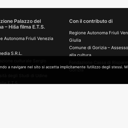
zione Palazzo del
Con il contributo di
 – Hiša filma E.T.S.
Regione Autonoma Friuli Ven
e Autonoma Friuli Venezia
Giulia
Comune di Gorizia – Assesso
edia S.R.L.
alla cultura
azione culturale Sergio
Fondazione Cassa di Risparm
a navigare nel sito si accetta implicitamente l’utilizzo degli stessi. Mag
Gorizia
ità degli Studi di Udine
lje E.T.S.
Partner
edia production S.r.l.
oduction s.r.l.
Kinemax
 di Gorizia
KB 1909
nione Interregionale
eta