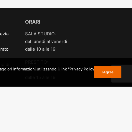
ORARI
ezia
SALA STUDIO:
dal lunedì al venerdì
rato
dalle 10 alle 19
PRESTITO:
io di
giori informazioni utilizzando il link "Privacy Policy" nel
dal lunedì al venerdì
I Agree
dalle 15 alle 19