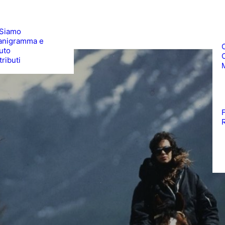
 Siamo
anigramma e
uto
ributi