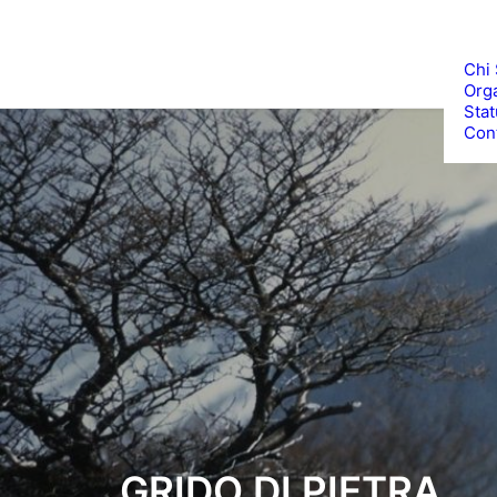
Chi
Org
Stat
Cont
GRIDO DI PIETRA