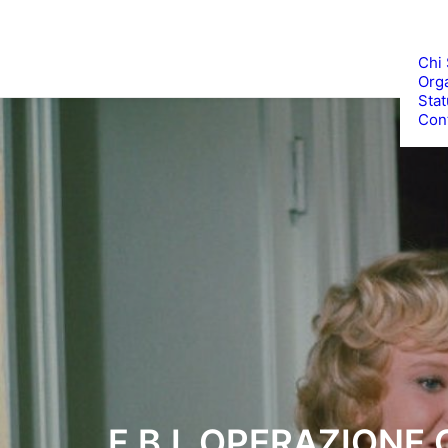
Chi
Org
Stat
Cont
F.B.I. OPERAZIONE