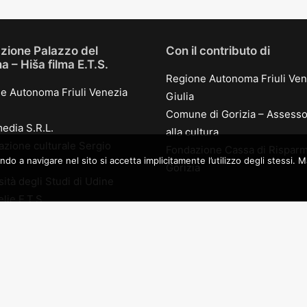
zione Palazzo del
Con il contributo di
 – Hiša filma E.T.S.
Regione Autonoma Friuli Ven
e Autonoma Friuli Venezia
Giulia
Comune di Gorizia – Assesso
edia S.R.L.
alla cultura
azione culturale Sergio
Fondazione Cassa di Risparm
a navigare nel sito si accetta implicitamente l’utilizzo degli stessi. Mag
Gorizia
ità degli Studi di Udine
lje E.T.S.
Partner
edia production S.r.l.
oduction s.r.l.
Kinemax
 di Gorizia
KB 1909
nione Interregionale
eta