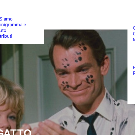
 Siamo
anigramma e
uto
ributi
 GATTO