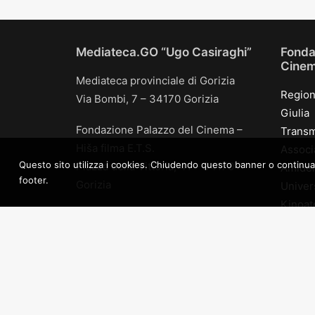
Mediateca.GO “Ugo Casiraghi”
Fonda
Cinema
Mediateca provinciale di Gorizia
Region
Via Bombi, 7 – 34170 Gorizia
Giulia
Fondazione Palazzo del Cinema –
Transm
Hiša filma E.T.S.
Associ
Questo sito utilizza i cookies. Chiudendo questo banner o continuando 
Piazza della Vittoria, 41 – 34170
Amidei
footer.
Gorizia
Univers
Kinoate
tel +39 0481 534604
Transm
info@mediateca.go.it
Arch pr
p.i. 01124990316
Comune
c.f. 91029820312
AGIS U
Triven