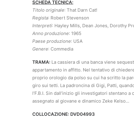
SCHEDA TECNICA:
Titolo originale
: That Darn Cat!
Regista
: Robert Stevenson
Interpreti
: Hayley Mills, Dean Jones, Dorothy Pr
Anno produzione
: 1965
Paese produzione
: USA
Genere
: Commedia
TRAMA:
La cassiera di una banca viene sequestr
appartamento in affitto. Nel tentativo di chieder
proprio orologio da polso su cui ha scritto la par
giro sui tetti. La padroncina di Gigi, Patti, quan
l’F.B.I. Sin dall’inizio gli investigatori stentano 
assegnato al giovane e dinamico Zeke Kelso…
COLLOCAZIONE: DVD04993