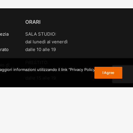
ORARI
ezia
SALA STUDIO:
dal lunedì al venerdì
rato
dalle 10 alle 19
PRESTITO:
io di
giori informazioni utilizzando il link "Privacy Policy" nel
dal lunedì al venerdì
I Agree
dalle 15 alle 19