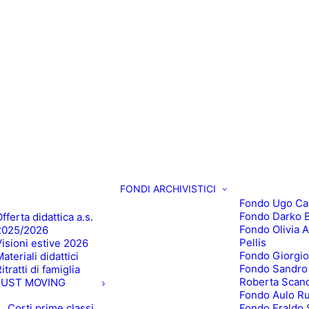
FONDI ARCHIVISTICI
Fondo Ugo Ca
Fondo Darko B
fferta didattica a.s.
Fondo Olivia 
2025/2026
Pellis
Visioni estive 2026
Fondo Giorgio
ateriali didattici
Fondo Sandro
itratti di famiglia
Roberta Scan
JUST MOVING
Fondo Aulo R
Corti prime classi
Fondo Eraldo 