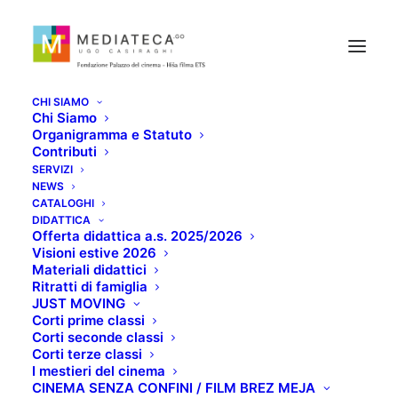
CHI SIAMO
Chi Siamo
Organigramma e Statuto
Contributi
SERVIZI
NEWS
èSTORIA FILM
CATALOGHI
DIDATTICA
Offerta didattica a.s. 2025/2026
FESTIVAL 2023
Visioni estive 2026
Materiali didattici
Ritratti di famiglia
APRILE 21, 2023
JUST MOVING
Corti prime classi
Corti seconde classi
Corti terze classi
I mestieri del cinema
CINEMA SENZA CONFINI / FILM BREZ MEJA