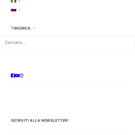
introdotto e commentato da
Vittorio Sgarbi
e
Adriano Ossola e l’assegnazione del
Premio
èStoria
Film Festival 2023
a
Marina Piperno
.
RICERCA
>>
SCOPRI DI PIÙ
<<
ISCRIVITI ALLA NEWSLETTER!