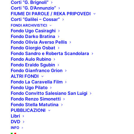
Corti “G. Brignoli”
Corti “G. D’Annunzio”
FIUME DI PAROLE / REKA PRIPOVEDI
Corti “Galilei – Cossar”
FONDI ARCHIVISTICI
Fondo Ugo Casiraghi
Fondo Darko Bratina
Fondo Olivia Averso Pellis
Fondo Giorgio Osbat
Fondo Sandro e Roberta Scandolara
Fondo Aulo Rubino
Fondo Eraldo Sgubin
Fondo Gianfranco Grion
ALTRI FONDI
#èFF
Fondo La Caravella Film
Fondo Ugo Pilato
Fondo Convitto Salesiano San Luigi
Anche quest’anno
torna èStoria Film Festival
! Ti
Fondo Renzo Simonetti
aspettiamo al Kinemax di Gorizia
dal 22 al 28
Fondo Stella Matutina
PUBBLICAZIONI
maggio
.
Libri
DVD
In questa
terza edizione
da non perdere la
INFO
proiezione del film
“Frida”
di Julie Taymor, che verrà