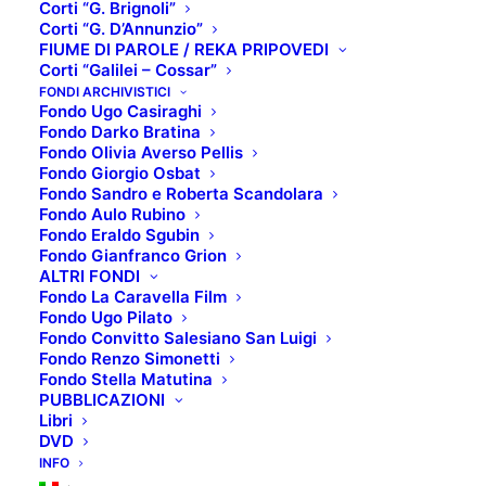
Corti “G. Brignoli”
Corti “G. D’Annunzio”
FIUME DI PAROLE / REKA PRIPOVEDI
Corti “Galilei – Cossar”
L’Associazione Palazzo del Cinema – Hiša filma (che
FONDI ARCHIVISTICI
Fondo Ugo Casiraghi
gestisce Mediateca.GO “Ugo Casiraghi”) accetta – a
Fondo Darko Bratina
titolo di donazione –
tesi di laurea di argomento
Fondo Olivia Averso Pellis
Fondo Giorgio Osbat
cinematografico, fotografico e relative alla storia
Fondo Sandro e Roberta Scandolara
dei media
, allo scopo di valorizzare e diffondere gli
Fondo Aulo Rubino
originali elaborati dei neolaureati. A tal riguardo
è
Fondo Eraldo Sgubin
Fondo Gianfranco Grion
stata creata una sezione speciale dedicata a questi
ALTRI FONDI
materiali
.
Fondo La Caravella Film
Fondo Ugo Pilato
Le tesi sono liberamente
accessibili ai soli ed
Fondo Convitto Salesiano San Luigi
Fondo Renzo Simonetti
esclusivi fini della consultazione
, previo rilascio di
Fondo Stella Matutina
apposita liberatoria,
e senza possibilità di
PUBBLICAZIONI
Libri
riproduzioni
.
DVD
INFO
Notizia bibliografica della tesi sarà inserita sul