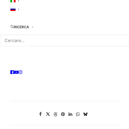
catalogo on-line del Sistema Regionale delle
Mediateche del Friuli Venezia Giulia.
Chiunque fosse interessato a fare atto di donazione
RICERCA
di una copia della propria tesi può scrivere a:
info@mediateca.go.it
SCARICATI IL MODULO >>>
Donazione
tesi di laurea – Modulo