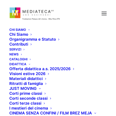
CHI SIAMO
Chi Siamo
Organigramma e Statuto
Contributi
SERVIZI
NEWS
DONAZIONE DELLE
CATALOGHI
DIDATTICA
Offerta didattica a.s. 2025/2026
TESI DI LAUREA
Visioni estive 2026
Materiali didattici
Ritratti di famiglia
MARZO 2, 2023
JUST MOVING
Corti prime classi
Corti seconde classi
Corti terze classi
I mestieri del cinema
CINEMA SENZA CONFINI / FILM BREZ MEJA