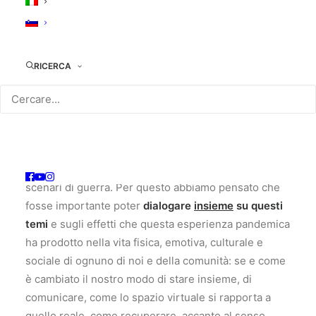
soprattutto i giovani, si è trattato di un vero e proprio
trauma
, con tutto il senso di
angoscia e
disorientamento
che ogni situazione traumatica
porta con sé.
RICERCA
Testimoniare e raccontare sono delle preziose
risorse a disposizione per affrontare le situazioni
traumatiche, utili a costruire una cooperazione e
quel
“circolo virtuoso dei riconoscimenti reciproci”
(Morin) oggi tanto più necessari di fronte ai nuovi
scenari di guerra. Per questo abbiamo pensato che
fosse importante poter
dialogare
insieme
su questi
temi
e sugli effetti che questa esperienza pandemica
ha prodotto nella vita fisica, emotiva, culturale e
sociale di ognuno di noi e della comunità: se e come
è cambiato il nostro modo di stare insieme, di
comunicare, come lo spazio virtuale si rapporta a
quello reale, come recuperare, accanto al senso