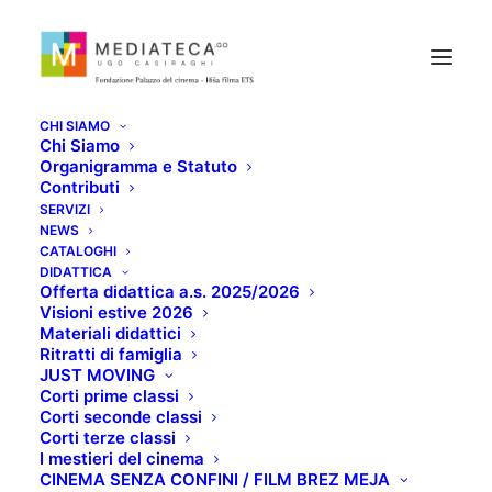
CHI SIAMO
Chi Siamo
Organigramma e Statuto
Contributi
CRONACHE DEL
SERVIZI
NEWS
TEMPO SOSPESO.
CATALOGHI
DIDATTICA
Offerta didattica a.s. 2025/2026
CRISI, MEMORIE E
Visioni estive 2026
Materiali didattici
RINASCITA
Ritratti di famiglia
JUST MOVING
Corti prime classi
SETTEMBRE 30, 2022
Corti seconde classi
Corti terze classi
I mestieri del cinema
CINEMA SENZA CONFINI / FILM BREZ MEJA