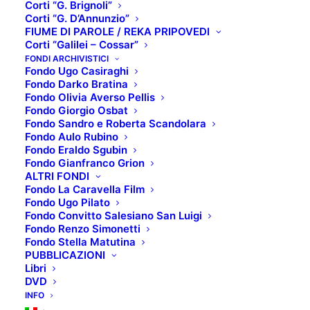
Corti “G. Brignoli”
Corti “G. D’Annunzio”
FIUME DI PAROLE / REKA PRIPOVEDI
Corti “Galilei – Cossar”
Cronache dal tempo
FONDI ARCHIVISTICI
Fondo Ugo Casiraghi
Fondo Darko Bratina
sospeso. Crisi,
Fondo Olivia Averso Pellis
Fondo Giorgio Osbat
memorie e rinascita
Fondo Sandro e Roberta Scandolara
Fondo Aulo Rubino
Fondo Eraldo Sgubin
La
pandemia
è stata un
trauma sociale
, che ci ha
Fondo Gianfranco Grion
rinchiusi in una sorta di bolla di precarietà e
ALTRI FONDI
Fondo La Caravella Film
incertezza verso il futuro, dove il tempo si è
Fondo Ugo Pilato
sospeso, ma ha anche alterato l’esperienza
Fondo Convitto Salesiano San Luigi
Fondo Renzo Simonetti
dell’abitare i luoghi, forzandoci in un
isolamento
Fondo Stella Matutina
dagli spazi comuni divenuti improvvisamente piatti e
PUBBLICAZIONI
deserti. Alcuni di noi hanno vissuto questi eventi
Libri
DVD
come qualcosa di inedito che invitava alla pausa e
INFO
alla riflessione intima o familiare, per altri,