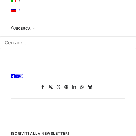
da lunedì 22 agosto.
Vi ricordiamo che potete
restituire i film presi in
prestito
prima della chiusura estiva
entro e non oltre
RICERCA
venerdì 26 agosto
. Oltre tale data gli utenti
ritardatari saranno sospesi dal servizio di prestito
per il periodo equivalente al ritardo maturato.
ISCRIVITI ALLA NEWSLETTER!