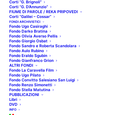
Corti “G. Brignoli”
Corti “G. D’Annunzio”
FIUME DI PAROLE / REKA PRIPOVEDI
Corti “Galilei – Cossar”
CHIUSURA ESTIVA
FONDI ARCHIVISTICI
Fondo Ugo Casiraghi
Fondo Darko Bratina
Fondo Olivia Averso Pellis
Avvisiamo
Fondo Giorgio Osbat
tutti gli
Fondo Sandro e Roberta Scandolara
utenti che
la
Fondo Aulo Rubino
Fondo Eraldo Sgubin
mediateca
Fondo Gianfranco Grion
chiuderà
ALTRI FONDI
Fondo La Caravella Film
per la pausa
Fondo Ugo Pilato
estiva dal
Fondo Convitto Salesiano San Luigi
primo al 21
Fondo Renzo Simonetti
Fondo Stella Matutina
agosto
PUBBLICAZIONI
compresi
.
Libri
La sala studio e i servizi di prestito e/o restituzione
DVD
INFO
ritorneranno
esclusivamente con orario pomeridiano