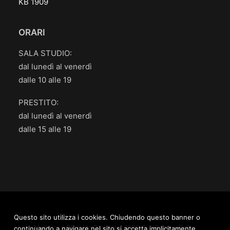
KB 1909
ORARI
SALA STUDIO:
dal lunedì al venerdì
dalle 10 alle 19
PRESTITO:
dal lunedì al venerdì
dalle 15 alle 19
Questo sito utilizza i cookies. Chiudendo questo banner o
Mediateca.GO “Ugo Casiraghi” 2020 © /
Privacy Policy
continuando a navigare nel sito si accetta implicitamente