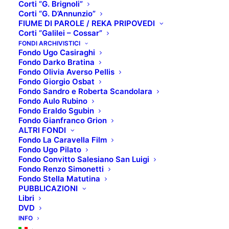
Corti “G. Brignoli”
Corti “G. D’Annunzio”
FIUME DI PAROLE / REKA PRIPOVEDI
Corti “Galilei – Cossar”
TOP 5: GANGSTER
FONDI ARCHIVISTICI
Fondo Ugo Casiraghi
Fondo Darko Bratina
MOVIE
Fondo Olivia Averso Pellis
Fondo Giorgio Osbat
Fondo Sandro e Roberta Scandolara
Fondo Aulo Rubino
SCHEDA TECNICA:
Fondo Eraldo Sgubin
Fondo Gianfranco Grion
Titolo originale
: Brother
ALTRI FONDI
Regista
: Takeshi Kitano
Fondo La Caravella Film
Fondo Ugo Pilato
Interpreti
: Takeshi Kitano, Omar Epps,
Fondo Convitto Salesiano San Luigi
Claude Maki
Fondo Renzo Simonetti
Fondo Stella Matutina
Anno di produzione
: 2000
PUBBLICAZIONI
Libri
Paese di produzione
: Giappone,
DVD
Francia, UK
INFO