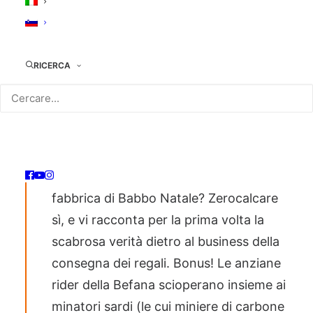
Natale… i
regali, il
cenone, i
RICERCA
parenti… ma
ci avete mai
pensato alle
condizioni di
lavoro dei
folletti nella
fabbrica di Babbo Natale? Zerocalcare
sì, e vi racconta per la prima volta la
scabrosa verità dietro al business della
consegna dei regali. Bonus! Le anziane
rider della Befana scioperano insieme ai
minatori sardi (le cui miniere di carbone