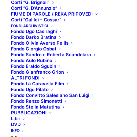
Corti “G. Brignoli”
Corti “G. D’Annunzio”
FIUME DI PAROLE / REKA PRIPOVEDI
Corti “Galilei – Cossar”
IL FUMETTO DEL
FONDI ARCHIVISTICI
Fondo Ugo Casiraghi
Fondo Darko Bratina
MESE – DICEMBRE
Fondo Olivia Averso Pellis
Fondo Giorgio Osbat
2023
Fondo Sandro e Roberta Scandolara
Fondo Aulo Rubino
Fondo Eraldo Sgubin
Fondo Gianfranco Grion
SCHEDA TECNICA:
ALTRI FONDI
Fondo La Caravella Film
Titolo
: A babbo morto: una storia di
Fondo Ugo Pilato
Natale
Fondo Convitto Salesiano San Luigi
Fondo Renzo Simonetti
Autore
: Zerocalcare
Fondo Stella Matutina
PUBBLICAZIONI
Editore
: Bao Puglishing
Libri
DVD
TRAMA:
INFO