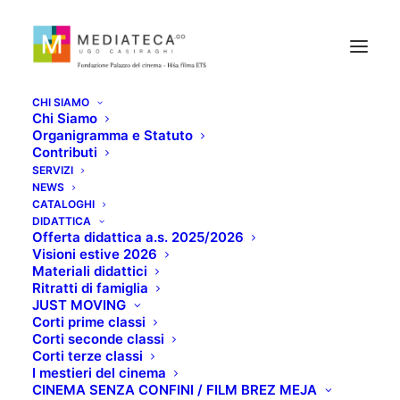
CHI SIAMO
Chi Siamo
Organigramma e Statuto
Contributi
SERVIZI
[DIC23] A BABBO
NEWS
CATALOGHI
MORTO: UNA STORIA
DIDATTICA
Offerta didattica a.s. 2025/2026
Visioni estive 2026
DI NATALE
Materiali didattici
Ritratti di famiglia
JUST MOVING
DICEMBRE 18, 2023
Corti prime classi
Corti seconde classi
Corti terze classi
I mestieri del cinema
CINEMA SENZA CONFINI / FILM BREZ MEJA