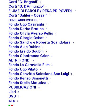
Corti “G. Brignoli”
Corti “G. D’Annunzio”
FIUME DI PAROLE / REKA PRIPOVEDI
Corti “Galilei – Cossar”
TOP 5: NOVITÀ
FONDI ARCHIVISTICI
Fondo Ugo Casiraghi
Fondo Darko Bratina
SETTEMBRE 2022
Fondo Olivia Averso Pellis
Fondo Giorgio Osbat
Fondo Sandro e Roberta Scandolara
Fondo Aulo Rubino
SCHEDA TECNICA:
Fondo Eraldo Sgubin
Fondo Gianfranco Grion
Titolo originale
: Easy living – La vita
ALTRI FONDI
facile
Fondo La Caravella Film
Fondo Ugo Pilato
Regista
: Orso Miyakawa, Peter
Fondo Convitto Salesiano San Luigi
Miyakawa
Fondo Renzo Simonetti
Fondo Stella Matutina
Interpreti
: Manoel Hudec, Camilla
PUBBLICAZIONI
Libri
Semino Favro, Alberto Boubakar
DVD
Malanchino
INFO