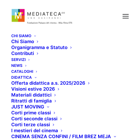
CHI SIAMO
Chi Siamo
Organigramma e Statuto
Contributi
SERVIZI
NEWS
EASY LIVING - LA
CATALOGHI
DIDATTICA
Offerta didattica a.s. 2025/2026
VITA FACILE
Visioni estive 2026
Materiali didattici
Ritratti di famiglia
AGOSTO 29, 2022
JUST MOVING
Corti prime classi
Corti seconde classi
Corti terze classi
I mestieri del cinema
CINEMA SENZA CONFINI / FILM BREZ MEJA