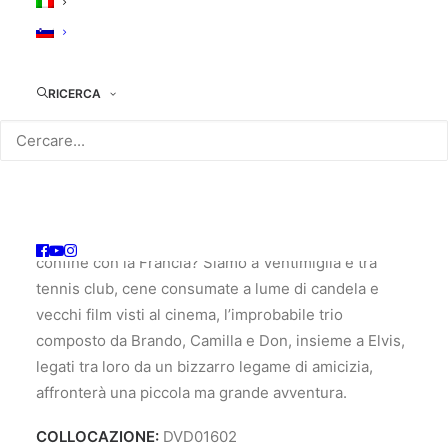
Anno di produzione
: 2019
Paese di produzione
: Italia
Genere
: drammatico, commedia
RICERCA
TRAMA:
Cosa potrebbe succedere se un quattordicenne, una
studentessa che contrabbanda medicinali e un
maestro di tennis americano con velleità artistiche
decidessero di aiutare un migrante a varcare il
confine con la Francia? Siamo a Ventimiglia e tra
tennis club, cene consumate a lume di candela e
vecchi film visti al cinema, l’improbabile trio
composto da Brando, Camilla e Don, insieme a Elvis,
legati tra loro da un bizzarro legame di amicizia,
affronterà una piccola ma grande avventura.
COLLOCAZIONE:
DVD01602