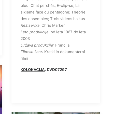
bleu; Chat perchés; E-clip-se; La
sixieme face du pentagone; Theorie
des ensembles; Trois videos haikus
Režiser/ka
: Chris Marker
Leto produkcije
: od leta 1967 do leta
2003
Država produkcije
: Francija
Filmski žanr
: Kratki in dokumentarni
filmi
KOLOKACIJA
: DVD07297