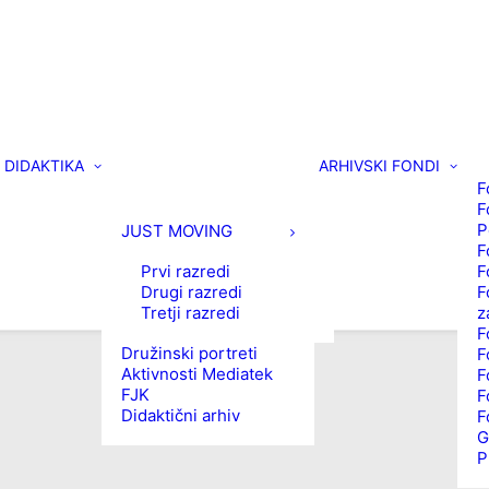
DIDAKTIKA
ARHIVSKI FONDI
F
F
P
JUST MOVING
F
Prvi razredi
F
Drugi razredi
F
Tretji razredi
z
F
Družinski portreti
F
Aktivnosti Mediatek
F
FJK
F
Didaktični arhiv
F
G
P