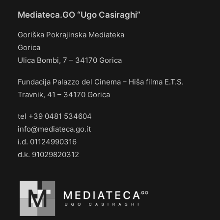
Mediateca.GO “Ugo Casiraghi”
Goriška Pokrajinska Mediateka
Gorica
Ulica Bombi, 7 – 34170 Gorica
Fundacija Palazzo del Cinema – Hiša filma E.T.S.
Travnik, 41 – 34170 Gorica
tel +39 0481 534604
info@mediateca.go.it
i.d. 01124990316
d.k. 91029820312