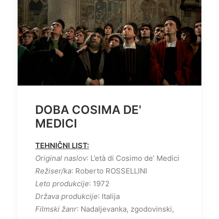
DOBA COSIMA DE'
MEDICI
TEHNIČNI LIST:
Original naslov
: L’età di Cosimo de’ Medici
Režiser/ka
: Roberto ROSSELLINI
Leto produkcije
: 1972
Država produkcije
: Italija
Filmski žanr
: Nadaljevanka, zgodovinski,