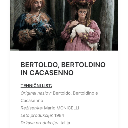
BERTOLDO, BERTOLDINO
IN CACASENNO
TEHNIČNI LIST:
Original naslov
: Bertoldo, Bertoldino e
Cacasenno
Režiser/ka
: Mario MONICELLI
Leto produkcije
: 1984
Država produkcije
: Italija