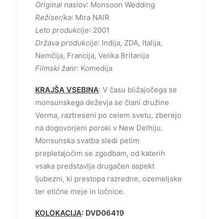
Original naslov
: Monsoon Wedding
Režiser/ka
: Mira NAIR
Leto produkcije
: 2001
Država produkcije
: Indija, ZDA, Italija,
Nemčija, Francija, Velika Britanija
Filmski žanr
: Komedija
KRAJŠA VSEBINA
: V času bližajočega se
monsunskega deževja se člani družine
Verma, raztreseni po celem svetu, zberejo
na dogovorjeni poroki v New Delhiju.
Monsunska svatba sledi petim
prepletajočim se zgodbam, od katerih
vsaka predstavlja drugačen aspekt
ljubezni, ki prestopa razredne, ozemeljske
ter etične meje in ločnice.
KOLOKACIJA
: DVD06419