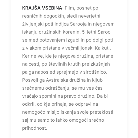
KRAJŠA VSEBINA
: Film, posnet po
resničnih dogodkih, sledi neverjetni
življenjski poti Indijca Sarooja in njegovem
iskanju družinskih korenin. 5-letni Saroo
se med potovanjem izgubi in po dolgi poti
z vlakom pristane v večmilijonski Kalkuti.
Ker ne ve, kje je njegova družina, pristane
na cesti, po številnih krutih preizkušnjah
pa ga naposled sprejmejo v sirotišnico.
Posvoji ga Avstralska družina in kljub
srečnemu odraščanju, se mu ves čas
vračajo spomini na pravo družino. Da bi
odkril, od kje prihaja, se odpravi na
nemogočo misijo iskanja svoje preteklosti,
saj mu samo to lahko omogoči srečno
prihodnost.