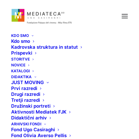
KDO SMO
Kdo smo
Kadrovska struktura in statut
Prispevki
STORITVE
NOVICE
KATALOGI
DIDAKTIKA
JUST MOVING
Prvi razredi
Drugi razredi
Top Five Slo
Tretji razredi
Družinski portreti
Aktivnosti Mediatek FJK
Didaktični arhiv
ARHIVSKI FONDI
Fond Ugo Casiraghi
Fond Olivia Averso Pellis