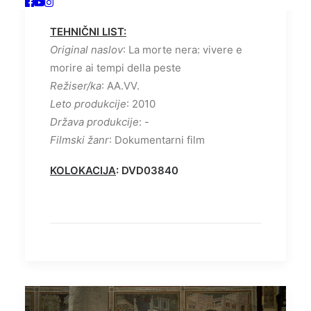
UMIRATI V ČASU KUGE
TEHNIČNI LIST:
Original naslov
: La morte nera: vivere e
morire ai tempi della peste
Režiser/ka
: AA.VV.
Leto produkcije
: 2010
Država produkcije
: -
Filmski žanr
: Dokumentarni film
KOLOKACIJA
: DVD03840