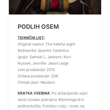
PODLIH OSEM
TEHNIČNI LIST:
Original naslov
: The hateful eight
Režiser/ka
: Quentin Tarantino
Igrajo
: Samuel L. Jackson, Kurt
Russell, Jennifer Jason Leigh
Leto produkcije
: 2015
Država produkcije
: ZDA
Filmski žanr
: Western
KRATKA VSEBINA
: Po državljanski vojni
skozi zimsko pokrajino Wyominga drvi
poštna kočija. Potnika v njej – lovec na