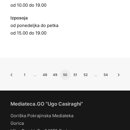
od 10.00 do 19.00
Izposoja
od ponedeljka do petka
od 15.00 do 19.00
1
…
48
49
50
51
52
…
54
Mediateca.GO “Ugo Casiraghi”
Goriška Pokrajinska Mediateka
Gorica