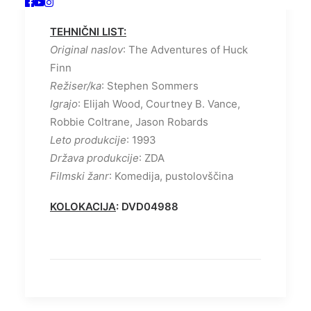
FINNA
TEHNIČNI LIST:
Original naslov
: The Adventures of Huck
Finn
Režiser/ka
: Stephen Sommers
Igrajo
: Elijah Wood, Courtney B. Vance,
Robbie Coltrane, Jason Robards
Leto produkcije
: 1993
Država produkcije
: ZDA
Filmski žanr
: Komedija, pustolovščina
KOLOKACIJA
: DVD04988