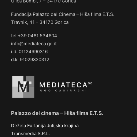
Ulica Bombi, 7 – 34170 Gorica
Fundacija Palazzo del Cinema – Hiša filma E.T.S.
Travnik, 41 – 34170 Gorica
tel +39 0481 534604
info@mediateca.go.it
i.d. 01124990316
d.k. 91029820312
Palazzo del cinema – Hiša filma E.T.S.
Dežela Furlanija Julijska krajina
Transmedia S.R.L.