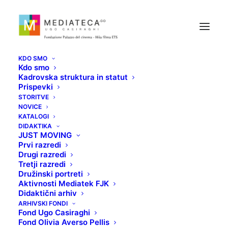
KDO SMO
Kdo smo
Kadrovska struktura in statut
Prispevki
STORITVE
NOVICE
KATALOGI
DIDAKTIKA
JUST MOVING
Prvi razredi
Drugi razredi
Top Five Slo
Tretji razredi
Družinski portreti
Aktivnosti Mediatek FJK
Didaktični arhiv
ARHIVSKI FONDI
Fond Ugo Casiraghi
Fond Olivia Averso Pellis