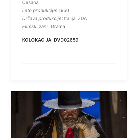
Cesana
Leto produkcije
: 1950
Država produkcije
: Italija, ZDA
Filmski žanr
: Drama
KOLOKACIJA
: DVD02659