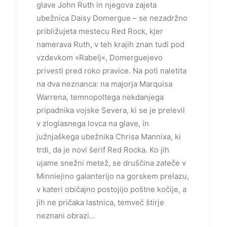
glave John Ruth in njegova zajeta
ubežnica Daisy Domergue – se nezadržno
približujeta mestecu Red Rock, kjer
namerava Ruth, v teh krajih znan tudi pod
vzdevkom »Rabelj«, Domerguejevo
privesti pred roko pravice. Na poti naletita
na dva neznanca: na majorja Marquisa
Warrena, temnopoltega nekdanjega
pripadnika vojske Severa, ki se je prelevil
v zloglasnega lovca na glave, in
južnjaškega ubežnika Chrisa Mannixa, ki
trdi, da je novi šerif Red Rocka. Ko jih
ujame snežni metež, se druščina zateče v
Minniejino galanterijo na gorskem prelazu,
v kateri običajno postojijo poštne kočije, a
jih ne pričaka lastnica, temveč štirje
neznani obrazi...