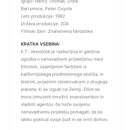
Igrajo
: Henry Thomas, Drew
Barrymore, Peter Coyote
Leto produkcije
: 1982
Država produkcije
: ZDA
Filmski žanr
: Znanstvena fantastika
KRATKA VSEBINA:
E.T.: Vesoljček je razburljiva in ganljiva
zgodba o nenavadnem prijateljstvu med
Elliotom, osamljenim fantičem iz
kalifornijskega predmestnega okoliša, in
bistrim, prijaznim obiskovalcem z drugega
planeta, ki se izgubi na Zemlji. Elliot se
mora izmuzniti množici znanstvenikov in
vladnih agentov, če hoče svojemu
nenavadnemu prijatelju pomagati, da bo
lahko poklical svoje ljudi in se vrnil domov.