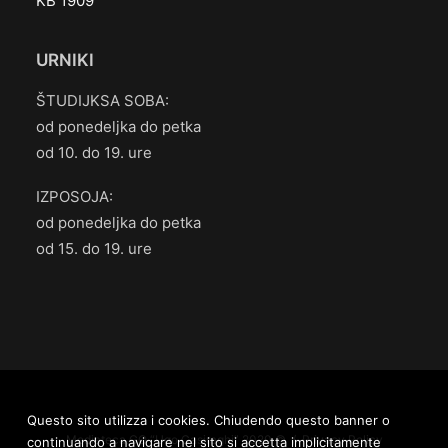
KB 1909
URNIKI
ŠTUDIJKSA SOBA:
od ponedeljka do petka
od 10. do 19. ure
IZPOSOJA:
od ponedeljka do petka
od 15. do 19. ure
Questo sito utilizza i cookies. Chiudendo questo banner o
Mediateca.GO “Ugo Casiraghi” 2020 © /
Privacy Policy
continuando a navigare nel sito si accetta implicitamente