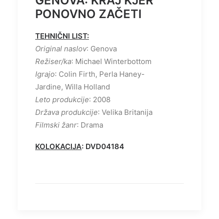
GENOVA: KRAJ KJER
PONOVNO ZAČETI
TEHNIČNI LIST:
Original naslov
: Genova
Režiser/ka
: Michael Winterbottom
Igrajo
: Colin Firth, Perla Haney-
Jardine, Willa Holland
Leto produkcije
: 2008
Država produkcije
: Velika Britanija
Filmski žanr
: Drama
KOLOKACIJA
: DVD04184