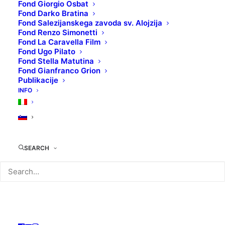
Fond Giorgio Osbat
Fond Darko Bratina
Fond Salezijanskega zavoda sv. Alojzija
Fond Renzo Simonetti
Fond La Caravella Film
TEHNIČNI LIST:
Fond Ugo Pilato
Original naslov
: I mostri
Fond Stella Matutina
Režiser/ka
: Dino RISI
Fond Gianfranco Grion
Publikacije
Leto produkcije
: 1963
INFO
Država produkcije
: Italija, Francija
Filmski žanr
: Komedija
KOLOKACIJA
: DVD02281
SEARCH