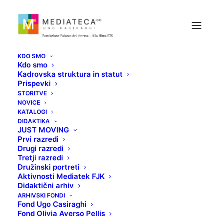
KDO SMO
Kdo smo
Kadrovska struktura in statut
Prispevki
STORITVE
NOVICE
KATALOGI
POŠASTI
DIDAKTIKA
JUST MOVING
Prvi razredi
Drugi razredi
19 JUNIJA, 2020
Tretji razredi
Družinski portreti
Aktivnosti Mediatek FJK
Didaktični arhiv
ARHIVSKI FONDI
Fond Ugo Casiraghi
Fond Olivia Averso Pellis