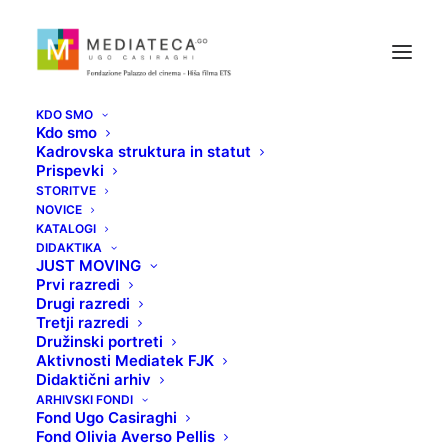
KDO SMO
Kdo smo
Kadrovska struktura in statut
Prispevki
STORITVE
NOVICE
KATALOGI
BOB LE FLAMBEUR
DIDAKTIKA
JUST MOVING
Prvi razredi
Drugi razredi
10 MARCA, 2021
Tretji razredi
Družinski portreti
Aktivnosti Mediatek FJK
Didaktični arhiv
ARHIVSKI FONDI
Fond Ugo Casiraghi
Fond Olivia Averso Pellis