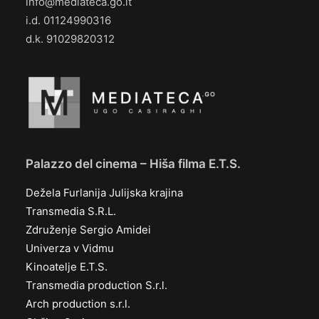
info@mediateca.go.it
i.d. 01124990316
d.k. 91029820312
Palazzo del cinema – Hiša filma E.T.S.
Dežela Furlanija Julijska krajina
Transmedia S.R.L.
Združenje Sergio Amidei
Univerza v Vidmu
Kinoatelje E.T.S.
Transmedia production S.r.l.
Arch production s.r.l.