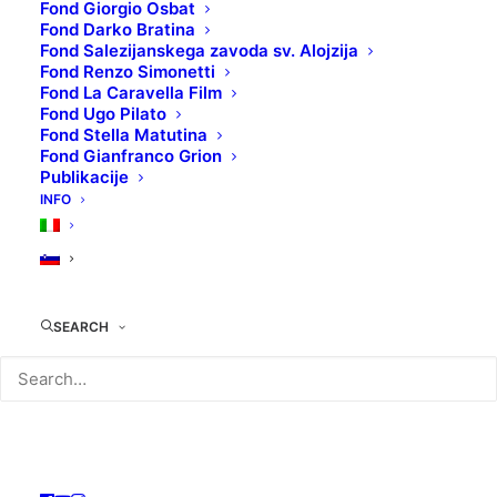
Fond Giorgio Osbat
Fond Darko Bratina
Fond Salezijanskega zavoda sv. Alojzija
Fond Renzo Simonetti
Fond La Caravella Film
TEHNIČNI LIST:
Fond Ugo Pilato
Original naslov
: Bob le flambeur
Fond Stella Matutina
Režiser/ka
: Jean-Pierre Melville
Fond Gianfranco Grion
Publikacije
Igralci
: Roger Duchesne, Isabelle Corey, Daniel
INFO
Cauchy
Leto produkcije
: 1956
Država produkcije
: Francija
Filmski žanr
: Dramatični, noir
SEARCH
KOLOKACIJA
: DVD03821