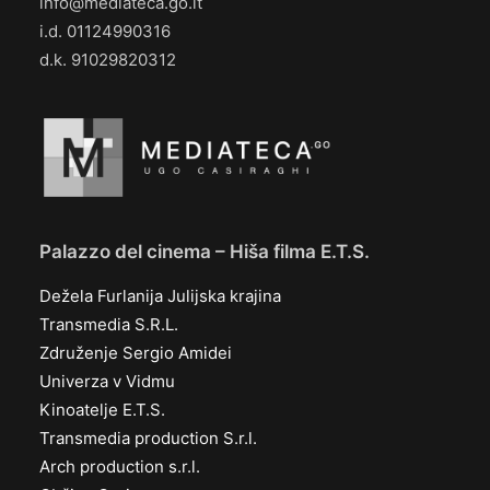
info@mediateca.go.it
i.d. 01124990316
d.k. 91029820312
Palazzo del cinema – Hiša filma E.T.S.
Dežela Furlanija Julijska krajina
Transmedia S.R.L.
Združenje Sergio Amidei
Univerza v Vidmu
Kinoatelje E.T.S.
Transmedia production S.r.l.
Arch production s.r.l.