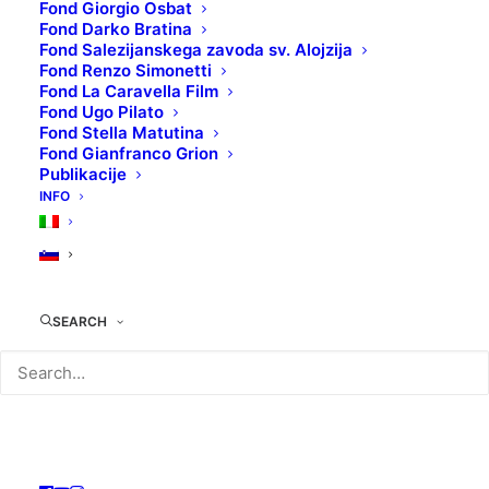
Fond Giorgio Osbat
Fond Darko Bratina
Fond Salezijanskega zavoda sv. Alojzija
Fond Renzo Simonetti
Fond La Caravella Film
TEHNIČNI LIST:
Fond Ugo Pilato
Original naslov
: Alexandre le bienheureux
Fond Stella Matutina
Režiser/ka
: Yves Robert
Fond Gianfranco Grion
Publikacije
Igralci
: Philippe Noiret, Françoise Brion, Marlène
INFO
Jobert
Leto produkcije
: 1968
Država produkcije
: Francija
Filmski žanr
: Komedija
SEARCH
KOLOKACIJA
: DVD00935/3