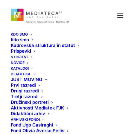
KDO SMO
Kdo smo
Kadrovska struktura in statut
Prispevki
STORITVE
NOVICE
ALEXANDRE... VESELI
KATALOGI
DIDAKTIKA
JUST MOVING
ČLOVEK
Prvi razredi
Drugi razredi
Tretji razredi
18 MARCA, 2021
Družinski portreti
Aktivnosti Mediatek FJK
Didaktični arhiv
ARHIVSKI FONDI
Fond Ugo Casiraghi
Fond Olivia Averso Pellis