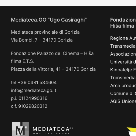
Mediateca.GO “Ugo Casiraghi”
Fondazion
Hiša filma
Mediateca provinciale di Gorizia
Regione Aut
Via Bombi, 7 – 34170 Gorizia
Transmedia 
Fondazione Palazzo del Cinema – Hiša
Associazion
filma E.T.S.
Università d
Piazza della Vittoria, 41 – 34170 Gorizia
Kinoatelje E
Transmedia 
tel +39 0481 534604
Arch product
info@mediateca.go.it
Comune di G
p.i. 01124990316
AGIS Unione
c.f. 91029820312