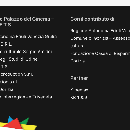
e Palazzo del Cinema –
Con il contributo di
 E.T.S.
Regione Autonoma Friuli Ven
onoma Friuli Venezia Giulia
Comune di Gorizia – Assessor
S.R.L.
cultura
e culturale Sergio Amidei
Fondazione Cassa di Risparm
egli Studi di Udine
Gorizia
.T.S.
production S.r.l.
Partner
ion s.r.l.
orizia
Kinemax
 Interregionale Triveneta
KB 1909