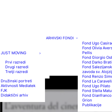
ARHIVSKI FONDI
Fond Ugo Casira
Fond Olivia Aver
Pellis
JUST MOVING
Fond Giorgio Os
Prvi razredi
Fond Darko Brat
Drugi razredi
Fond Salezijans
Tretji razredi
zavoda sv. Alojzi
Fond Renzo Simo
Družinski portreti
Fond La Caravell
Aktivnosti Mediatek
Fond Ugo Pilato
FJK
Fond Stella Matu
Didaktični arhiv
Fond Gianfranco
Grion
Publikacije