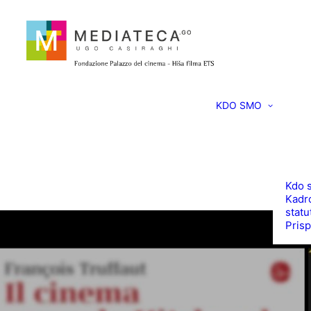
KDO SMO
Kdo 
Kadro
statu
Prisp