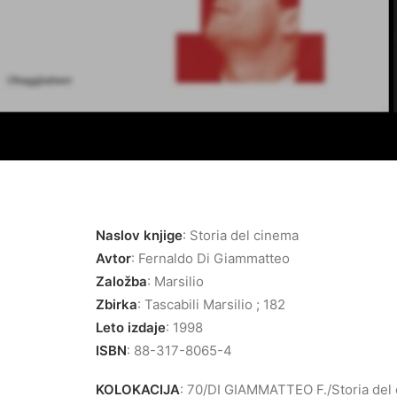
Naslov knjige
: Storia del cinema
Avtor
: Fernaldo Di Giammatteo
Založba
: Marsilio
Zbirka
: Tascabili Marsilio ; 182
Leto izdaje
: 1998
ISBN
: 88-317-8065-4
KOLOKACIJA
: 70/DI GIAMMATTEO F./Storia del