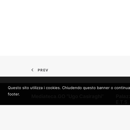
PREV
Questo sito utilizza i cookies. Chiudendo questo banner o continuando 
footer.
Mediateca.GO “Ugo Casiraghi”
Palazz
E.T.S.
Goriška Pokrajinska Mediateka
Dežela 
Gorica
Transm
Ulica Bombi, 7 – 34170 Gorica
Združe