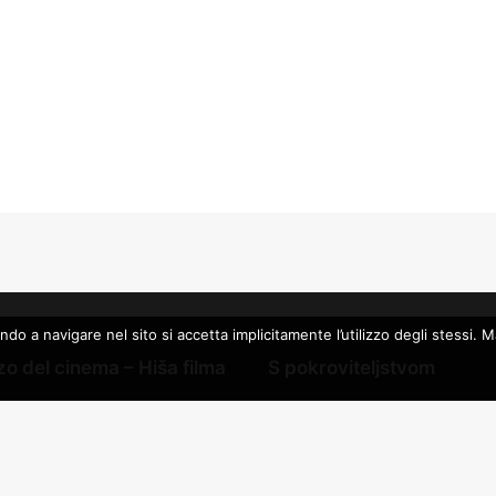
a navigare nel sito si accetta implicitamente l’utilizzo degli stessi. Mag
o del cinema – Hiša filma
S pokroviteljstvom
Deželaj Furlanija Julijska kraj
Furlanija Julijska krajina
Občina Gorica – Kulturni reso
edia S.R.L.
Sklad Cassa di Risparmio di 
nje Sergio Amidei