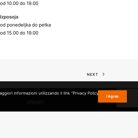
od 10.00 do 19.00
Izposoja
od ponedeljka do petka
od 15.00 do 19.00
NEXT
giori informazioni utilizzando il link "Privacy Policy" nel
I Agree
URNIKI
ina
ŠTUDIJKSA SOBA:
r
od ponedeljka do petka
Gorizia
od 10. do 19. ure