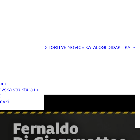
STORITVE
NOVICE
KATALOGI
DIDAKTIKA
smo
vska struktura in
t
evki