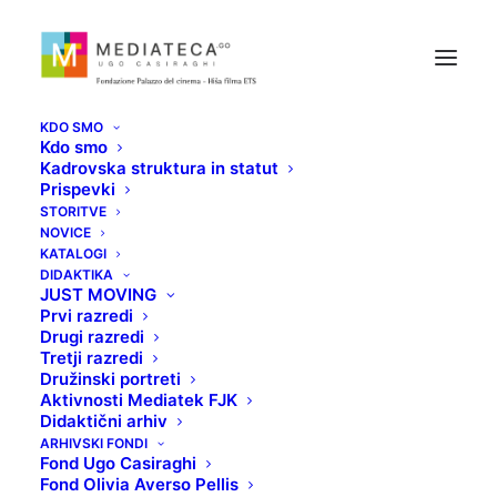
KDO SMO
Kdo smo
Kadrovska struktura in statut
Prispevki
STORITVE
NOVICE
ZAKAJ... VSE SE MI
KATALOGI
DIDAKTIKA
JUST MOVING
ZGODI
Prvi razredi
Drugi razredi
Tretji razredi
17 JUNIJA, 2021
Družinski portreti
Aktivnosti Mediatek FJK
Didaktični arhiv
ARHIVSKI FONDI
Fond Ugo Casiraghi
Fond Olivia Averso Pellis