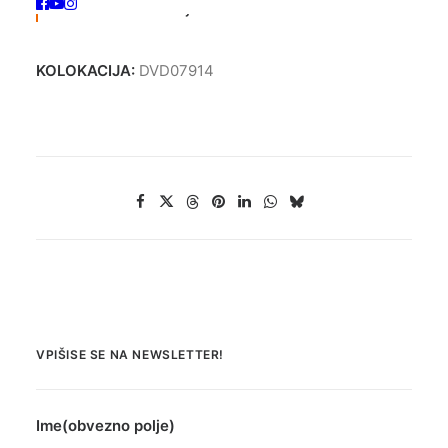
Žanr
: Komedija
KOLOKACIJA:
DVD07914
VPIŠISE SE NA NEWSLETTER!
Ime(obvezno polje)