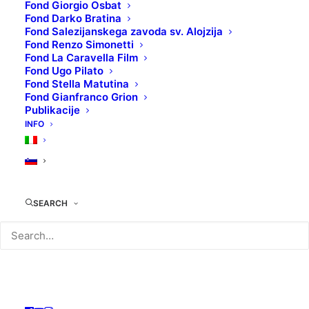
Fond Giorgio Osbat
Fond Darko Bratina
Fond Salezijanskega zavoda sv. Alojzija
Fond Renzo Simonetti
TOP 5: THE TRUTH IS
Fond La Caravella Film
Fond Ugo Pilato
Fond Stella Matutina
OUT THERE
Fond Gianfranco Grion
Publikacije
INFO
TEHNIČNI LIST:
Izvirni naslov
: Chissà perché… capitano
tutte a me
SEARCH
Režiser
: Michele Lupo
Igralci
: Bud Spencer, Cary Guffey,
Ferruccio Amendola
Leto produkcije
: 1980
Država produkcije
: Italija