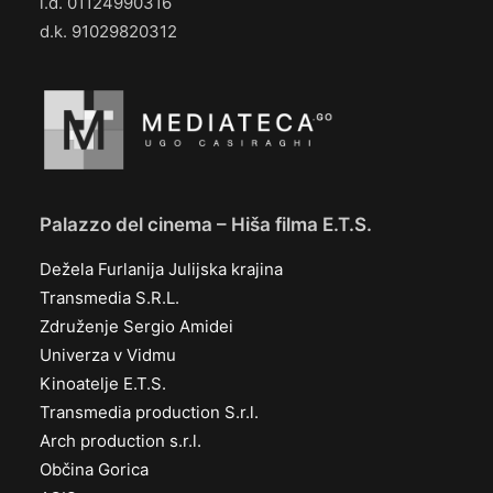
i.d. 01124990316
d.k. 91029820312
Palazzo del cinema – Hiša filma E.T.S.
Dežela Furlanija Julijska krajina
Transmedia S.R.L.
Združenje Sergio Amidei
Univerza v Vidmu
Kinoatelje E.T.S.
Transmedia production S.r.l.
Arch production s.r.l.
Občina Gorica