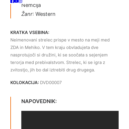
Nemčija
Žanr
: Western
KRATKA VSEBINA:
Neimenovani strelec prispe v mesto na meji med
ZDA in Mehiko. V tem kraju obvladujeta dve
nasprotujoči si družini, ki se soočata s sejenjem
terorja med prebivalstvom. Strelec, ki se igra z
zvitostjo, jih bo dal iztrebiti drug drugega.
KOLOKACIJA:
DVD00007
NAPOVEDNIK: