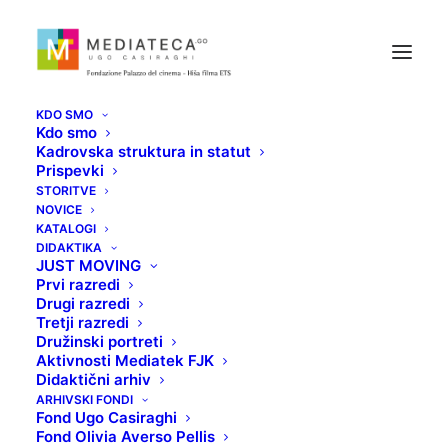
KDO SMO
Kdo smo
Kadrovska struktura in statut
Prispevki
STORITVE
NOVICE
KATALOGI
ZA ŠOP DOLARJEV
DIDAKTIKA
JUST MOVING
Prvi razredi
Drugi razredi
8 MARCA, 2022
Tretji razredi
Družinski portreti
Aktivnosti Mediatek FJK
Didaktični arhiv
ARHIVSKI FONDI
Fond Ugo Casiraghi
Fond Olivia Averso Pellis