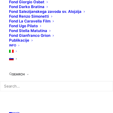
Fond Giorgio Osbat
Fond Darko Bratina
Fond Salezijanskega zavoda sv. Alojzija
Fond Renzo Simonetti
TOP 5: RENATO
Fond La Caravella Film
Fond Ugo Pilato
Fond Stella Matutina
CASARO ILUSTRIRA
Fond Gianfranco Grion
Publikacije
VESTERNE
INFO
TEHNIČNI LIST:
Izvorni naslov
: Per un pugno di dollari
SEARCH
Režiser/ka
: Sergio Leone
Igralci
: Clint Eastwood, Marianne Koch,
Gian Maria Volontè
Leto produkcije
: 1964
Država produkcije
: Italija, Španija,