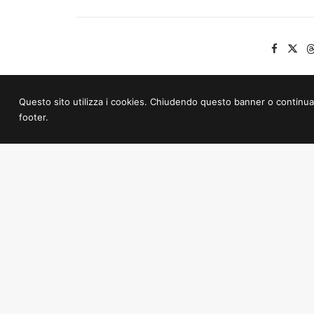
Questo sito utilizza i cookies. Chiudendo questo banner o continuando 
footer.
PREV
Mediateca.GO “Ugo Casiraghi”
Palazz
E.T.S.
Goriška Pokrajinska Mediateka
Dežela 
Gorica
Transm
Ulica Bombi, 7 – 34170 Gorica
Združe