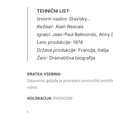
TEHNIČNI LIST:
Izvorni naslov
: Stavisky…
Režiser
: Alain Resnais
Igralci
: Jean-Paul Belmondo, Anny 
Leto produkcije
: 1974
Država produkcije
: Francija, Italija
Žanr
: Dramatična biografija
KRATKA VSEBINA:
Dejavstvo goljufa je posredno povzročilo politič
vojno.
KOLOKACIJA:
DVD00269