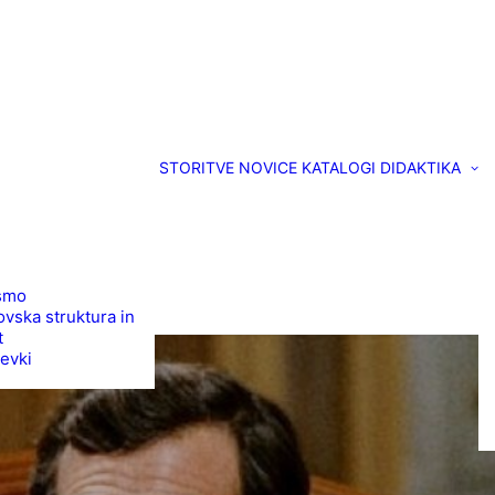
STORITVE
NOVICE
KATALOGI
DIDAKTIKA
smo
vska struktura in
t
evki