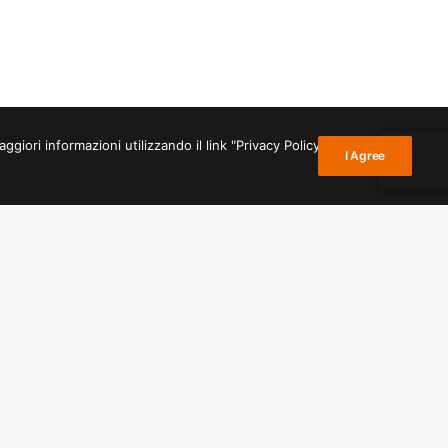
giori informazioni utilizzando il link "Privacy Policy" nel
I Agree
NEXT
URNIKI
ina
ŠTUDIJKSA SOBA:
r
od ponedeljka do petka
Gorizia
od 10. do 19. ure