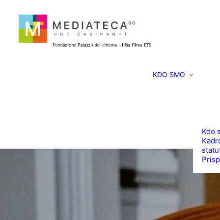
KDO SMO
Kdo 
Kadro
statu
Prisp