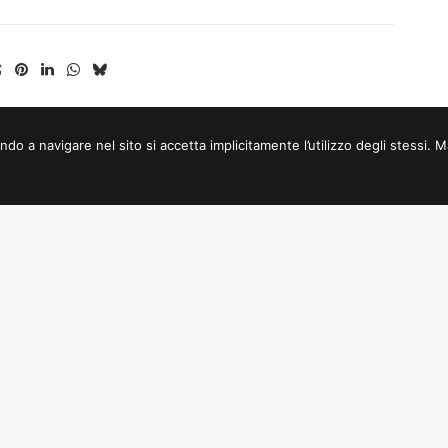
a navigare nel sito si accetta implicitamente l’utilizzo degli stessi. Mag
o del cinema – Hiša filma
S pokroviteljstvom
Deželaj Furlanija Julijska kraj
Furlanija Julijska krajina
Občina Gorica – Kulturni reso
edia S.R.L.
Sklad Cassa di Risparmio di 
nje Sergio Amidei