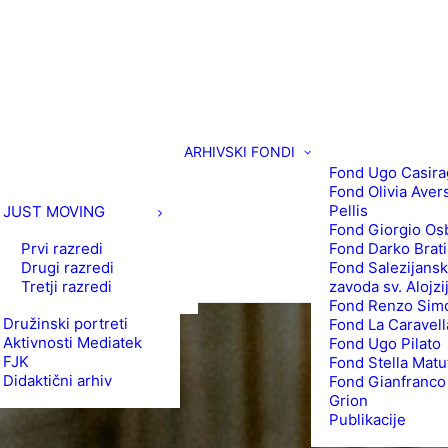
ARHIVSKI FONDI
Fond Ugo Casira
Fond Olivia Aver
Pellis
JUST MOVING
Fond Giorgio Os
Prvi razredi
Fond Darko Brat
Drugi razredi
Fond Salezijans
Tretji razredi
zavoda sv. Alojzi
Fond Renzo Simo
Družinski portreti
Fond La Caravell
Aktivnosti Mediatek
Fond Ugo Pilato
FJK
Fond Stella Matu
Didaktični arhiv
Fond Gianfranco
Grion
Publikacije